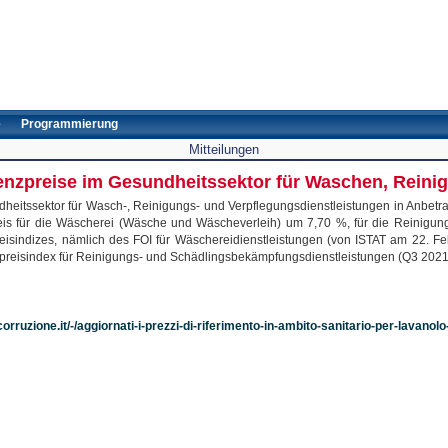
e
Programmierung
Mitteilungen
enzpreise im Gesundheitssektor für Waschen, Reinige
itssektor für Wasch-, Reinigungs- und Verpflegungsdienstleistungen in Anbetracht
s für die Wäscherei (Wäsche und Wäscheverleih) um 7,70 %, für die Reinigung
eisindizes, nämlich des FOI für Wäschereidienstleistungen (von ISTAT am 22. Feb
erpreisindex für Reinigungs- und Schädlingsbekämpfungsdienstleistungen (Q3 2021)
orruzione.it/-/aggiornati-i-prezzi-di-riferimento-in-ambito-sanitario-per-lavanolo