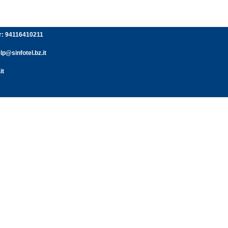
er: 94116410211
p@sinfotel.bz.it
it