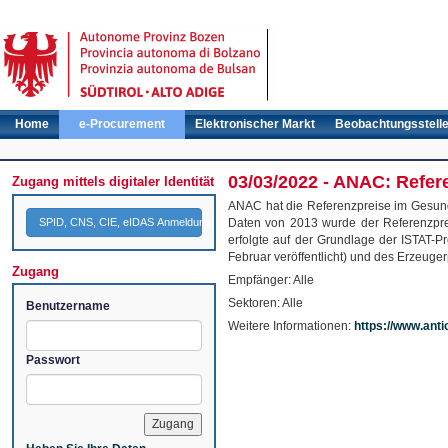
Home
e-Procurement
Elektronischer Markt
Beobachtungsstell
03/03/2022 - ANAC: Refer
Zugang mittels digitaler Identität
ANAC hat die Referenzpreise im Gesundhe
SPID, CNS, CIE, eIDAS Anmeldung
Daten von 2013 wurde der Referenzprei
erfolgte auf der Grundlage der ISTAT-Pr
Februar veröffentlicht) und des Erzeug
Zugang
Empfänger: Alle
Sektoren: Alle
Benutzername
Weitere Informationen:
https://www.antic
Passwort