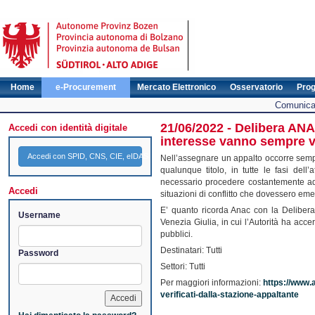
Home
e-Procurement
Mercato Elettronico
Osservatorio
Pro
Comunicat
21/06/2022 - Delibera ANAC
Accedi con identità digitale
interesse vanno sempre ve
Accedi con SPID, CNS, CIE, eIDAS
Nell’assegnare un appalto occorre sempre 
qualunque titolo, in tutte le fasi dell
necessario procedere costantemente ad un
Accedi
situazioni di conflitto che dovessero eme
E’ quanto ricorda Anac con la Deliber
Username
Venezia Giulia, in cui l’Autorità ha accer
pubblici.
Destinatari: Tutti
Password
Settori: Tutti
Per maggiori informazioni:
https://www.a
verificati-dalla-stazione-appaltante