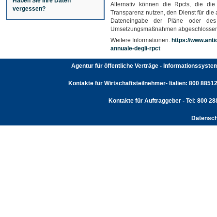
Haben Sie Ihre Daten
Alternativ können die Rpcts, die die
vergessen?
Transparenz nutzen, den Dienst für die
Dateneingabe der Pläne oder des
Umsetzungsmaßnahmen abgeschlossen
Weitere Informationen:
https://www.antic
annuale-degli-rpct
Agentur für öffentliche Verträge - Informationssyst
Kontakte für Wirtschaftsteilnehmer- Italien: 800 88512
Kontakte für Auftraggeber - Tel: 800 2
Datensch