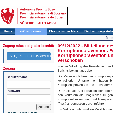
Home
e-Procurement
Elektronischer Markt
Beobachtungsstell
Mitt
09/12/2022 - Mitteilung 
Zugang mittels digitaler Identität
Korruptionsprävention: Fr
Korruptionsprävention un
SPID, CNS, CIE, eIDAS Anmeldung
verschoben
In einer Mitteilung des Präsidenten der
Zugang
Berichts bekannt gegeben.
Die Verantwortlichen der Korruptionsp
Benutzername
kontrollierten Unternehmen haben b
Korruptionsprävention und Transparenz (
Passwort
Die Nationale Antikorruptionsbehörde h
den Vertretern die Möglichkeit zu ge
Korruptionsbekämpfung und Transparenz
(Ptpct) angemessen durchzuführen.
Ein Meldeformular und ein Merkblatt we