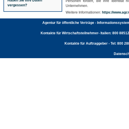
Haben Sie Ihre Daten
Personen fördert, die ihre Identität
vergessen?
Unternehmen.
Weitere Informationen:
https://www.agcm
Agentur für öffentliche Verträge - Informationssyst
Kontakte für Wirtschaftsteilnehmer- Italien: 800 88512
Kontakte für Auftraggeber - Tel: 800 2
Datensch