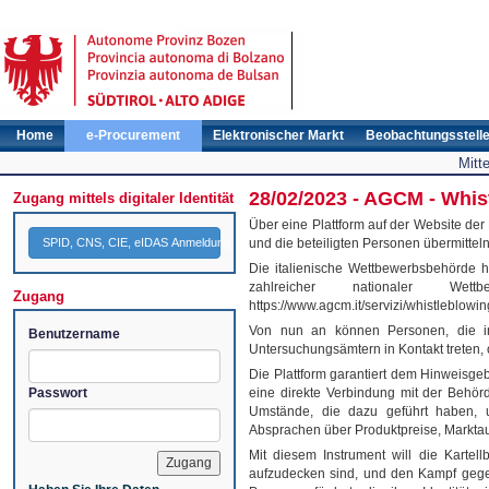
Home
e-Procurement
Elektronischer Markt
Beobachtungsstell
Mitt
28/02/2023 - AGCM - Whist
Zugang mittels digitaler Identität
Über eine Plattform auf der Website de
SPID, CNS, CIE, eIDAS Anmeldung
und die beteiligten Personen übermitte
Die italienische Wettbewerbsbehörde 
zahlreicher nationaler Wett
Zugang
https://www.agcm.it/servizi/whistleblowin
Von nun an können Personen, die im 
Benutzername
Untersuchungsämtern in Kontakt treten, 
Die Plattform garantiert dem Hinweisgeb
Passwort
eine direkte Verbindung mit der Behörd
Umstände, die dazu geführt haben, u
Absprachen über Produktpreise, Markta
Mit diesem Instrument will die Karte
aufzudecken sind, und den Kampf gege