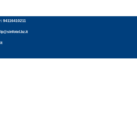
er: 94116410211
p@sinfotel.bz.it
it