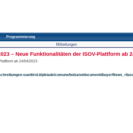
e
Programmierung
Mitteilungen
2023 – Neue Funktionalitäten der ISOV-Plattform ab 2
Plattform ab 24/04/2023
schreibungen-suedtirol.it/pleiade/comune/bolzano/documenti/buyer/News_rila