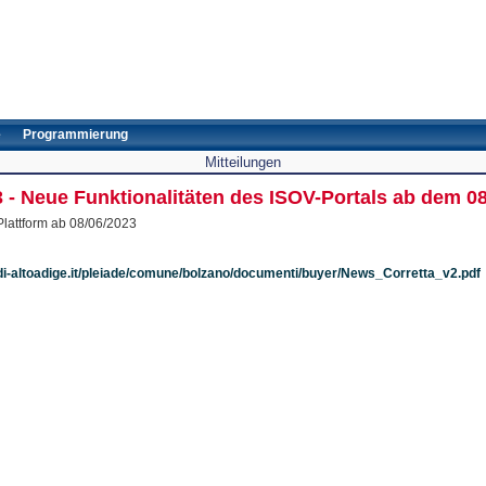
e
Programmierung
Mitteilungen
3 - Neue Funktionalitäten des ISOV-Portals ab dem 0
Plattform ab 08/06/2023
di-altoadige.it/pleiade/comune/bolzano/documenti/buyer/News_Corretta_v2.pdf