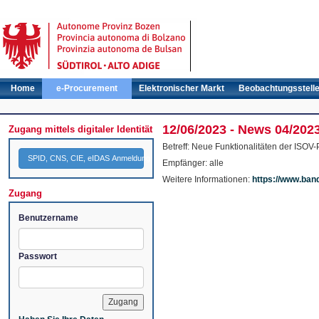
Home
e-Procurement
Elektronischer Markt
Beobachtungsstell
12/06/2023 - News 04/202
Zugang mittels digitaler Identität
Betreff: Neue Funktionalitäten der ISOV-
SPID, CNS, CIE, eIDAS Anmeldung
Empfänger: alle
Weitere Informationen:
https://www.ban
Zugang
Benutzername
Passwort