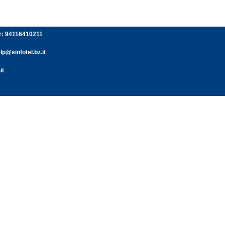
er: 94116410211
p@sinfotel.bz.it
it