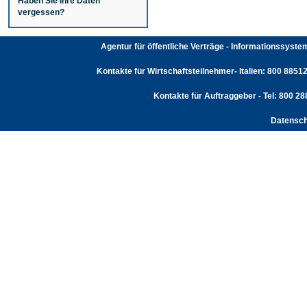
Haben Sie Ihre Daten
vergessen?
Agentur für öffentliche Verträge - Informationssyst
Kontakte für Wirtschaftsteilnehmer- Italien: 800 88512
Kontakte für Auftraggeber - Tel: 800 2
Datensch