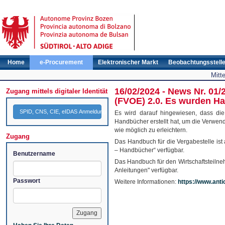
Home
e-Procurement
Elektronischer Markt
Beobachtungsstell
Mitt
16/02/2024 - News Nr. 01/
Zugang mittels digitaler Identität
(FVOE) 2.0. Es wurden Ha
SPID, CNS, CIE, eIDAS Anmeldung
Es wird darauf hingewiesen, dass die
Handbücher erstellt hat, um die Verwendu
wie möglich zu erleichtern.
Zugang
Das Handbuch für die Vergabestelle ist 
– Handbücher“ verfügbar.
Benutzername
Das Handbuch für den Wirtschaftsteilnehm
Anleitungen" verfügbar.
Passwort
Weitere Informationen:
https://www.anti