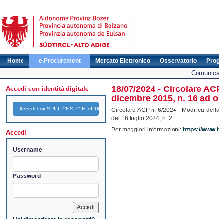
Home
e-Procurement
Mercato Elettronico
Osservatorio
Pro
Comunicat
18/07/2024 - Circolare ACP
Accedi con identità digitale
dicembre 2015, n. 16 ad op
Accedi con SPID, CNS, CIE, eIDAS
Circolare ACP n. 6/2024 - Modifica dell
del 16 luglio 2024, n. 2.
Per maggiori informazioni:
https://www.b
Accedi
Username
Password