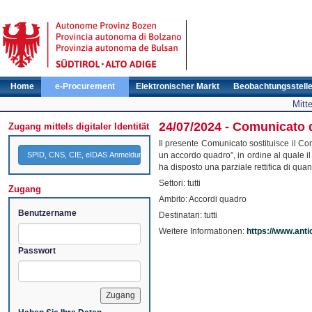
Home
e-Procurement
Elektronischer Markt
Beobachtungsstell
Mitt
24/07/2024 - Comunicato 
Zugang mittels digitaler Identität
Il presente Comunicato sostituisce il Co
SPID, CNS, CIE, eIDAS Anmeldung
un accordo quadro”, in ordine al quale il
ha disposto una parziale rettifica di quan
Settori: tutti
Zugang
Ambito: Accordi quadro
Benutzername
Destinatari: tutti
Weitere Informationen:
https://www.anti
Passwort