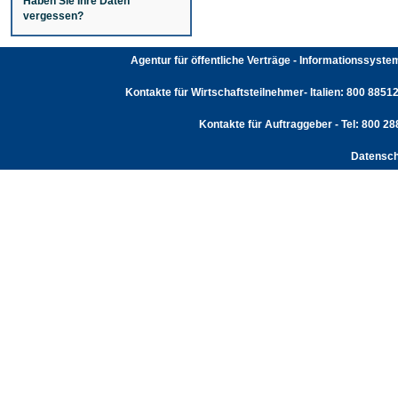
Haben Sie Ihre Daten
vergessen?
Agentur für öffentliche Verträge - Informationssyst
Kontakte für Wirtschaftsteilnehmer- Italien: 800 88512
Kontakte für Auftraggeber - Tel: 800 2
Datensch