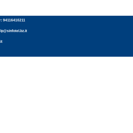
er: 94116410211
p@sinfotel.bz.it
it