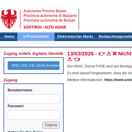
Home
e-Procurement
Elektronischer Markt
Beobachtungsstell
13/03/2026 - 👉 ⚠ ❌ Nich
Zugang mittels digitaler Identität
⚠ 👈
SPID, CNS, CIE, eIDAS Anmeldung
Der ANAC Dienst FVOE wird am Montag, d
Es wird darauf hingewiesen, dass die Vo
Zugang
Weitere Informationen:
https://www.anti
Benutzername
Passwort