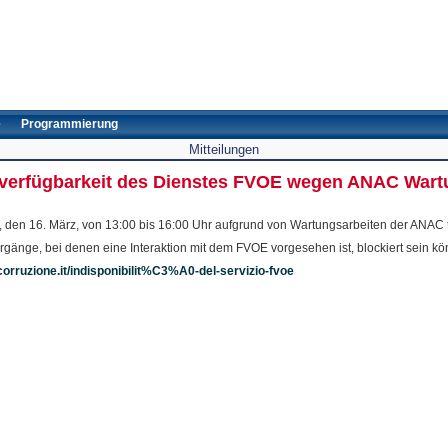
e
Programmierung
Mitteilungen
tverfügbarkeit des Dienstes FVOE wegen ANAC Wartu
en 16. März, von 13:00 bis 16:00 Uhr aufgrund von Wartungsarbeiten der ANAC tei
rgänge, bei denen eine Interaktion mit dem FVOE vorgesehen ist, blockiert sein k
corruzione.it/indisponibilit%C3%A0-del-servizio-fvoe