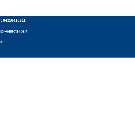
er: 94116410211
p@sinfotel.bz.it
it