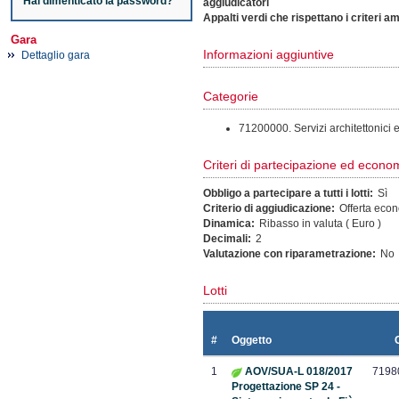
Hai dimenticato la password?
aggiudicatori
Appalti verdi che rispettano i criteri a
Gara
Informazioni aggiuntive
Dettaglio gara
Categorie
71200000. Servizi architettonici e 
Criteri di partecipazione ed econom
Obbligo a partecipare a tutti i lotti:
Sì
Criterio di aggiudicazione:
Offerta eco
Dinamica:
Ribasso in valuta ( Euro )
Decimali:
2
Valutazione con riparametrazione:
No
Lotti
#
Oggetto
1
AOV/SUA-L 018/2017
7198
Progettazione SP 24 -