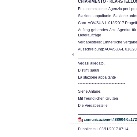
CHIARIMENTO - KLARSTELLU
Ente committente: Agenzia per i proce
Stazione appaltante: Stazione unic
Gara: AOV/SUA-L 018/2017 Progetta
Auftrag gebendes Amt: Agentur für 
Lieferaufträge
Vergabestelle: Einheitliche Vergab
Ausschreibung: AOV/SUA-L 018/201
4
___________________________
Vedasi allegato.
Distinti saluti
La stazione appaltante
*******************************
Siehe Anlage.
Mit freundlichen Grüßen
Die Vergabestelle
___________________________
comunicazione-t488604i0a17
Pubblicata il 03/11/2017 07:14