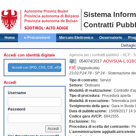
Sistema Inform
Contratti Pubbl
Home
e-Procurement
Mercato Elettronico
Osservatorio
Pro
Dettagli
Accedi con identità digitale
Agenzia per i contratti pubblici – ACP - 
AOV/SUA-L 018
054074/2017
FIÈ
Accedi con SPID, CNS, CIE, eIDAS
(Aggiudicata)
23.03.P.24.78 - SP 24 - Sistemazione dell
Tipo di contratto:
Servizi
Accedi
Settore:
Ordinario
Modalità di realizzazione:
Contratto d'a
Username
Tipo di procedura:
Procedura aperta
Modalità di esecuzione:
Telematica (on
Svolgimento della gara:
Gara in Busta
Password
Data di pubblicazione:
15/09/2017 14:3
Codice gara AVCP:
6841555
Esclusione:
No
Procedura di scelta del contraente:
Pr
L'amministrazione aggiudicatrice/ente a