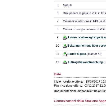
5
Moduli
6
Disciplinare di gara in PDF in td. e
7
Criteri di valutazione in PDF in td. 
8
Codice di comportamento in PDF in
9
Avviso relativo agli appalti a
10
Bekanntmachung über verge
11
Bando di gara
(100,09 KB)
12
Auftragsbekanntmachung
(1
Date
Inizio ricezione offerte:
15/09/2017 15:
Fine ricezione offerte:
03/11/2017 12:0
Documentazione disponibile fino a:
03/
Comunicazioni della Stazione Appa