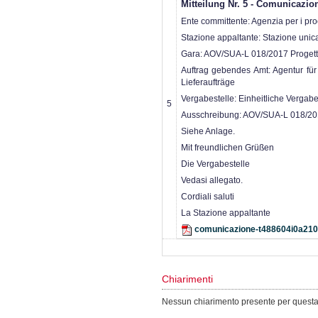
Mitteilung Nr. 5 - Comunicazion
Ente committente: Agenzia per i proce
Stazione appaltante: Stazione unic
Gara: AOV/SUA-L 018/2017 Progetta
Auftrag gebendes Amt: Agentur für 
Lieferaufträge
Vergabestelle: Einheitliche Vergab
5
Ausschreibung: AOV/SUA-L 018/201
Siehe Anlage.
Mit freundlichen Grüßen
Die Vergabestelle
Vedasi allegato.
Cordiali saluti
La Stazione appaltante
comunicazione-t488604i0a21
Chiarimenti
Nessun chiarimento presente per quest