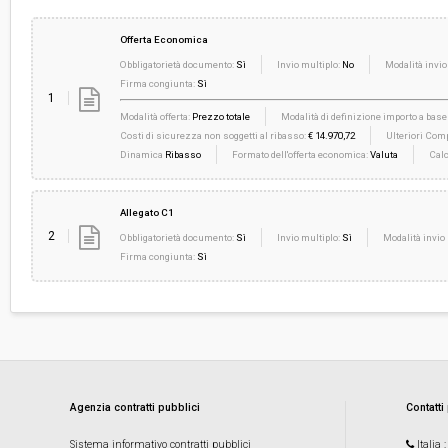
Offerta Economica
Obbligatorietà documento:
Sì
Invio multiplo:
No
Modalità invio
Firma congiunta:
Sì
1
Modalità offerta:
Prezzo totale
Modalità di definizione importo a base 
Costi di sicurezza non soggetti al ribasso:
€ 14.970,72
Ulteriori Comp
Dinamica
Ribasso
Formato dell'offerta economica:
Valuta
Calc
Allegato C1
2
Obbligatorietà documento:
Sì
Invio multiplo:
Sì
Modalità invio 
Firma congiunta:
Sì
Agenzia contratti pubblici
Contatti
Sistema informativo contratti pubblici
Italia