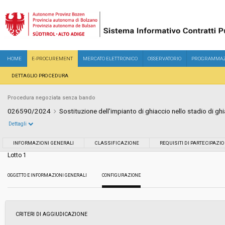
HOME
E-PROCUREMENT
MERCATO ELETTRONICO
OSSERVATORIO
PROGRAMMAZ
DETTAGLIO PROCEDURA
Procedura negoziata senza bando
026590/2024
Sostituzione dell'impianto di ghiaccio nello stadio di ghi
Dettagli
Settore:
Ordinario
INFORMAZIONI GENERALI
CLASSIFICAZIONE
REQUISITI DI PARTECIPAZI
Lotto 1
Tipo di contratto:
Lavori
OGGETTO E INFORMAZIONI GENERALI
CONFIGURAZIONE
Data pubblicazione:
03/07/2024 14:56
Svolgimento:
Gara in busta chiusa
CRITERI DI AGGIUDICAZIONE