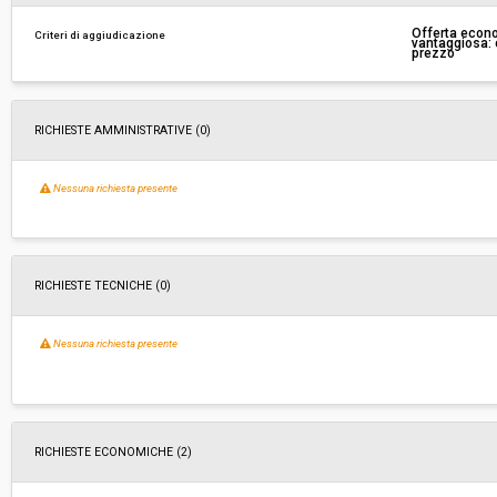
Pubblicata da:
-
Offerta econ
Criteri di aggiudicazione
vantaggiosa: c
prezzo
Responsabile fase di affidamento:
Hanspeter Pardeller
RICHIESTE AMMINISTRATIVE
(0)
Nessuna richiesta presente
RICHIESTE TECNICHE
(0)
Nessuna richiesta presente
RICHIESTE ECONOMICHE
(2)