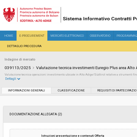
HOME
E-PROCUREMENT
MERCATO ELETTRONICO
OSSERVATORIO
PROGRAMMAZ
DETTAGLIO PROCEDURA
Indagine di mercato
039113/2025
Valutazione tecnica investimenti Euregio Plus area Alto
Valutazione tecnica operazioni investimento ubicate in Alto Adige/Südtirol relative a strumenti fin
Dettagli
Settore:
Ordinario
INFORMAZIONI GENERALI
CLASSIFICAZIONE
REQUISITI DI PARTECIPAZI
Data pubblicazione:
12/05/2025 11:25
DOCUMENTAZIONE ALLEGATA (2)
Svolgimento:
In corso
Importo a base di gara soggetto a
€ 138.000,00
Istruzioni presentazione e contenuti Offerta
ribasso: