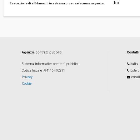
No
Esecuzione di affidamenti in estrema urgenza/somma urgenza
Agenzia contratti pubblici
Contatti
Sistema informativo contratti pubblici
Italia
Codice fiscale
: 94116410211
Estero
Privacy
email
Cookie