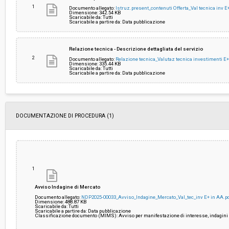
1
Documento allegato:
Istruz.present_contenuti Offerta_Val tecnica inv 
Dimensione: 342.54 KB
Scaricabile da: Tutti
Costi di sicurezza non soggetti a
-
Scaricabile a partire da: Data pubblicazione
ribasso:
Link al fascicolo trasparenza:
Clicca qui
Relazione tecnica - Descrizione dettagliata del servizio
2
Documento allegato:
Relazione tecnica_Valutaz tecnica investimenti E
Dimensione: 335.44 KB
Scaricabile da: Tutti
Scaricabile a partire da: Data pubblicazione
DOCUMENTAZIONE DI PROCEDURA (1)
1
Avviso Indagine di Mercato
Documento allegato:
NDP2025-00033_Avviso_Indagine_Mercato_Val_tec_inv E+ in AA.p
Dimensione: 488.87 KB
Scaricabile da: Tutti
Scaricabile a partire da: Data pubblicazione
Classificazione documento (MIMS): Avviso per manifestazione di interesse, indagini 