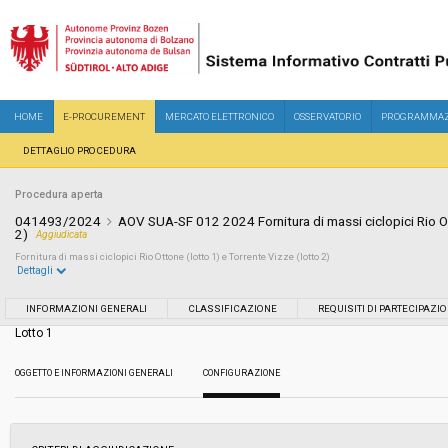
HOME
E-PROCUREMENT
MERCATO ELETTRONICO
OSSERVATORIO
PROGRAMMAZ
DETTAGLIO PROCEDURA
Procedura aperta
041493/2024
AOV SUA-SF 012 2024 Fornitura di massi ciclopici Rio Ot
2)
Aggiudicata
Fornitura di massi ciclopici Rio Ottone (lotto 1) e Torrente Vizze (lotto 2)
Dettagli
Settore:
Ordinario
INFORMAZIONI GENERALI
CLASSIFICAZIONE
REQUISITI DI PARTECIPAZI
Lotto 1
Tipo di contratto:
Forniture
OGGETTO E INFORMAZIONI GENERALI
CONFIGURAZIONE
Servizi sociali:
No
Scelta del contraente:
Procedura aperta