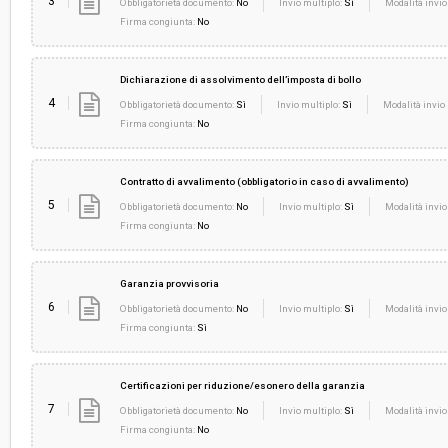
3
Obbligatorietà documento:
No
Invio multiplo:
Sì
Modalità invio
Firma congiunta:
No
Dichiarazione di assolvimento dell’imposta di bollo
4
Obbligatorietà documento:
Sì
Invio multiplo:
Sì
Modalità invio 
Firma congiunta:
No
Contratto di avvalimento (obbligatorio in caso di avvalimento)
5
Obbligatorietà documento:
No
Invio multiplo:
Sì
Modalità invio
Firma congiunta:
No
Garanzia provvisoria
6
Obbligatorietà documento:
No
Invio multiplo:
Sì
Modalità invio
Firma congiunta:
Sì
Certificazioni per riduzione/esonero della garanzia
7
Obbligatorietà documento:
No
Invio multiplo:
Sì
Modalità invio
Firma congiunta:
No