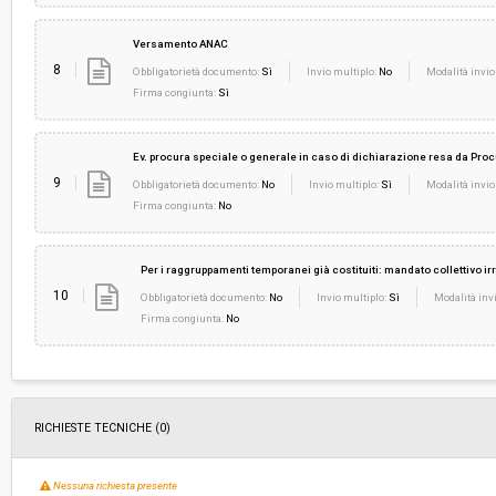
Versamento ANAC
8
Obbligatorietà documento:
Sì
Invio multiplo:
No
Modalità invio
Firma congiunta:
Sì
Ev. procura speciale o generale in caso di dichiarazione resa da Pro
9
Obbligatorietà documento:
No
Invio multiplo:
Sì
Modalità invio
Firma congiunta:
No
Per i raggruppamenti temporanei già costituiti: mandato collettivo 
10
Obbligatorietà documento:
No
Invio multiplo:
Sì
Modalità invi
Firma congiunta:
No
RICHIESTE TECNICHE
(0)
Nessuna richiesta presente