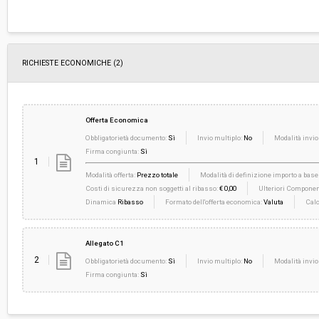
RICHIESTE ECONOMICHE
(2)
Offerta Economica
Obbligatorietà documento:
Sì
Invio multiplo:
No
Modalità invio
Firma congiunta:
Sì
1
Modalità offerta:
Prezzo totale
Modalità di definizione importo a base 
Costi di sicurezza non soggetti al ribasso:
€ 0,00
Ulteriori Component
Dinamica
Ribasso
Formato dell'offerta economica:
Valuta
Calc
Allegato C1
2
Obbligatorietà documento:
Sì
Invio multiplo:
No
Modalità invio
Firma congiunta:
Sì