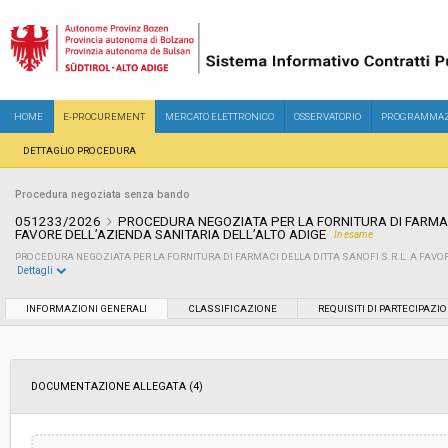
HOME
E-PROCUREMENT
MERCATO ELETTRONICO
OSSERVATORIO
PROGRAMMAZ
DETTAGLIO PROCEDURA
Procedura negoziata senza bando
051233/2026
PROCEDURA NEGOZIATA PER LA FORNITURA DI FARMACI
FAVORE DELL’AZIENDA SANITARIA DELL’ALTO ADIGE
In esame
PROCEDURA NEGOZIATA PER LA FORNITURA DI FARMACI DELLA DITTA SANOFI S.R.L. A FAVOR
Dettagli
Settore:
Ordinario
INFORMAZIONI GENERALI
CLASSIFICAZIONE
REQUISITI DI PARTECIPAZI
Tipo di contratto:
Forniture
DOCUMENTAZIONE ALLEGATA (4)
Data pubblicazione:
07/07/2026 11:33
Svolgimento:
Gara in busta chiusa