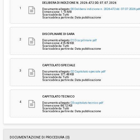
DELIBERA DI INDIZIONE N. 2026-472 DD. 07.07.2026
1
Documento allegato:
00 Delibera indizione n. 2026-472 dd. 07.07.2026.pd
Dimensione: 1.15 MB
Scaricabile da: Tutti
Pubblicata da:
-
Scaricabile a partire da: Data pubblicazione
Link al fascicolo trasparenza:
Clicca qui
DISCIPLINARE DI GARA
2
Documento allegato:
01 Discpilinare.pdf
Dimensione: 416.69 KB
Scaricabile da: Tutti
Scaricabile a partire da: Data pubblicazione
CAPITOLATO SPECIALE
3
Documento allegato:
02 Capitolato speciale.pdf
Dimensione: 371.48 KB
Scaricabile da: Tutti
Scaricabile a partire da: Data pubblicazione
CAPITOLATO TECNICO
4
Documento allegato:
03 capitolato tecnico.pdf
Dimensione: 86.12 KB
Scaricabile da: Tutti
Scaricabile a partire da: Data pubblicazione
DOCUMENTAZIONE DI PROCEDURA (0)