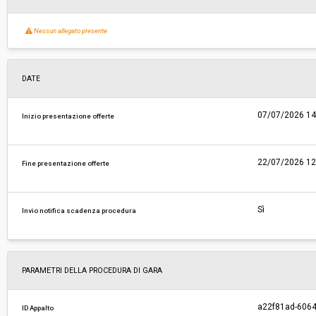
Nessun allegato presente
DATE
07/07/2026 14
Inizio presentazione offerte
22/07/2026 12
Fine presentazione offerte
Sì
Invio notifica scadenza procedura
PARAMETRI DELLA PROCEDURA DI GARA
a22f81ad-6064
ID Appalto