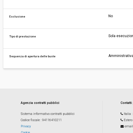
No
Esclusione
Sola esecuzio
Tipo di prestazione
Amministrativa
Sequenza di apertura delle buste
Agenzia contratti pubblici
Contatti
Sistema informativo contratti pubblici
Italia
Codice fiscale
: 94116410211
Estero
Privacy
email
Cookie