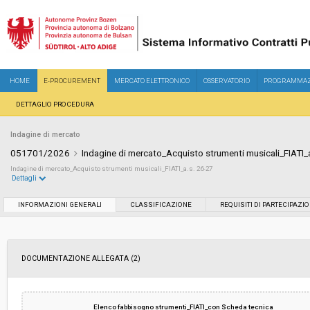
HOME
E-PROCUREMENT
MERCATO ELETTRONICO
OSSERVATORIO
PROGRAMMAZ
DETTAGLIO PROCEDURA
Indagine di mercato
051701/2026
Indagine di mercato_Acquisto strumenti musicali_FIATI_
Indagine di mercato_Acquisto strumenti musicali_FIATI_a.s. 26-27
Dettagli
Settore:
Ordinario
INFORMAZIONI GENERALI
CLASSIFICAZIONE
REQUISITI DI PARTECIPAZI
Data pubblicazione:
07/07/2026 13:51
DOCUMENTAZIONE ALLEGATA (2)
Svolgimento:
In corso
Importo a base di gara soggetto a
-
Elenco fabbisogno strumenti_FIATI_con Scheda tecnica
ribasso: