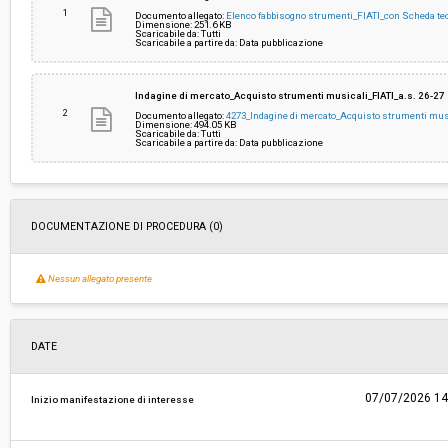
1
Documento allegato:
Elenco fabbisogno strumenti_FIATI_con Scheda te
Dimensione: 251.6 KB
Scaricabile da: Tutti
Costi di sicurezza non soggetti a
-
Scaricabile a partire da: Data pubblicazione
ribasso:
Indagine di mercato_Acquisto strumenti musicali_FIATI_a.s. 26-27
2
Documento allegato:
4273_Indagine di mercato_Acquisto strumenti musi
Dimensione: 494.05 KB
Scaricabile da: Tutti
Scaricabile a partire da: Data pubblicazione
DOCUMENTAZIONE DI PROCEDURA (0)
Nessun allegato presente
DATE
07/07/2026 14
Inizio manifestazione di interesse