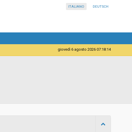
ITALIANO
DEUTSCH
giovedì 6 agosto 2026 07:18:14
Forniture
Istituto comprensivo Laives in lingua italiana
d
Aperta