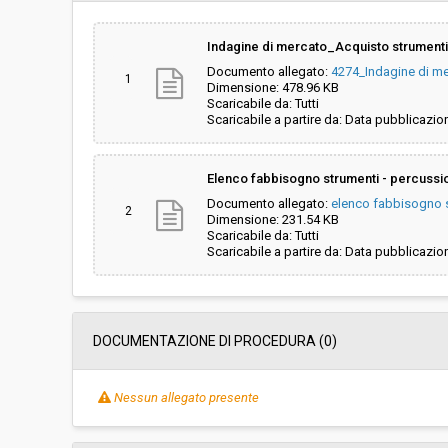
Importo a base di gara soggetto a
-
ribasso:
Indagine di mercato_Acquisto strument
Documento allegato:
4274_Indagine di m
Costi di sicurezza non soggetti a
-
1
Dimensione: 478.96 KB
ribasso:
Scaricabile da: Tutti
Scaricabile a partire da: Data pubblicazio
Elenco fabbisogno strumenti - percussi
Documento allegato:
elenco fabbisogno s
2
Dimensione: 231.54 KB
Scaricabile da: Tutti
Scaricabile a partire da: Data pubblicazio
DOCUMENTAZIONE DI PROCEDURA (0)
Nessun allegato presente