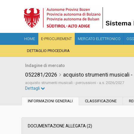
HOME
E-PROCUREMENT
MERCATO ELETTRONICO
OSS
DETTAGLIO PROCEDURA
Indagine di mercato
052281/2026
acquisto strumenti musicali -
acquisto strumenti musicali - percussioni - a.s. 2026/2027
Dettagli
Settore:
Ordinario
INFORMAZIONI GENERALI
CLASSIFICAZIONE
RE
Data pubblicazione:
08/07/2026 11:11
Svolgimento:
In corso
DOCUMENTAZIONE ALLEGATA (2)