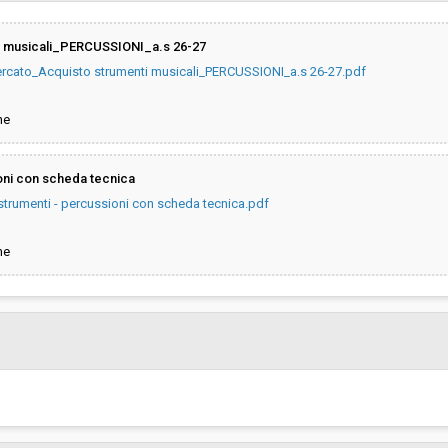
Pubblicata da:
i musicali_PERCUSSIONI_a.s 26-27
ercato_Acquisto strumenti musicali_PERCUSSIONI_a.s 26-27.pdf
Responsabile unico di progetto:
ne
oni con scheda tecnica
trumenti - percussioni con scheda tecnica.pdf
ne