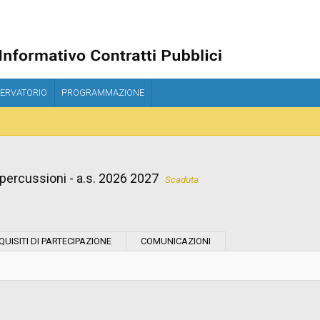
ERVATORIO
PROGRAMMAZIONE
 percussioni - a.s. 2026 2027
Scaduta
Tipo di contratto:
QUISITI DI PARTECIPAZIONE
COMUNICAZIONI
Stazione Appaltante:
Indagine di mercato "aperta" o "a
invito":