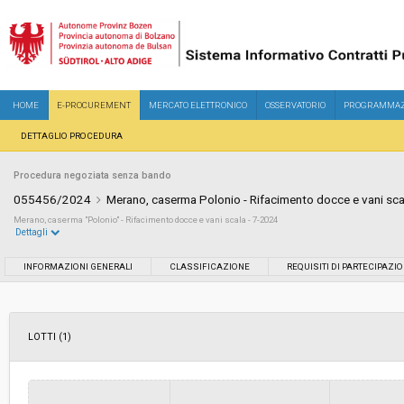
HOME
E-PROCUREMENT
MERCATO ELETTRONICO
OSSERVATORIO
PROGRAMMAZ
DETTAGLIO PROCEDURA
Procedura negoziata senza bando
055456/2024
Merano, caserma Polonio - Rifacimento docce e vani sca
Merano, caserma "Polonio" - Rifacimento docce e vani scala - 7-2024
Dettagli
Settore:
Ordinario
INFORMAZIONI GENERALI
CLASSIFICAZIONE
REQUISITI DI PARTECIPAZI
Tipo di contratto:
Lavori
LOTTI (1)
Data pubblicazione:
08/07/2024 16:16
Svolgimento:
Gara in busta chiusa