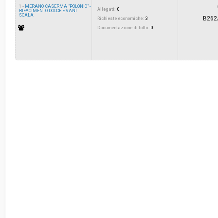
1 -
MERANO, CASERMA "POLONIO" -
Allegati:
0
RIFACIMENTO DOCCE E VANI
SCALA
B262
Pubblicata da:
Richieste economiche:
-
3
Documentazione di lotto:
0
La stazione appaltante agisce per conto
No
di un altro soggetto singolo: