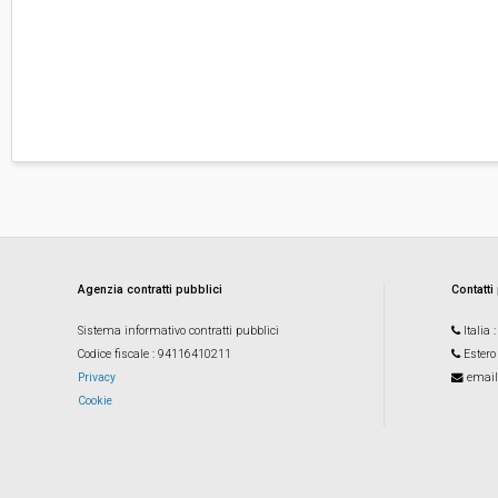
Agenzia contratti pubblici
Contatti
Sistema informativo contratti pubblici
Italia
Codice fiscale
: 94116410211
Estero
Privacy
email
Cookie