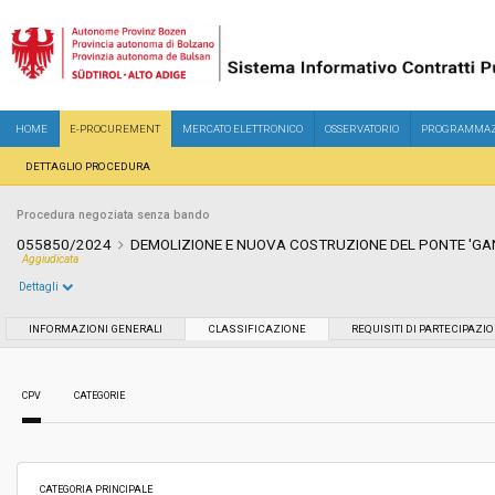
HOME
E-PROCUREMENT
MERCATO ELETTRONICO
OSSERVATORIO
PROGRAMMAZ
DETTAGLIO PROCEDURA
Procedura negoziata senza bando
055850/2024
DEMOLIZIONE E NUOVA COSTRUZIONE DEL PONTE 'GA
Aggiudicata
Dettagli
Settore:
Ordinario
INFORMAZIONI GENERALI
CLASSIFICAZIONE
REQUISITI DI PARTECIPAZI
Tipo di contratto:
Lavori
CPV
CATEGORIE
Data pubblicazione:
22/07/2024 11:21
Svolgimento:
Gara in busta chiusa
CATEGORIA PRINCIPALE