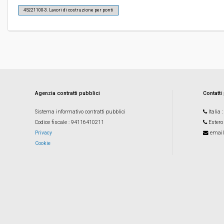
45221100-3. Lavori di costruzione per ponti
Pubblicata da:
-
La stazione appaltante agisce per conto
No
di un altro soggetto singolo:
Agenzia contratti pubblici
Contatti
Sistema informativo contratti pubblici
Italia
Codice fiscale
: 94116410211
Estero
Privacy
email
Cookie