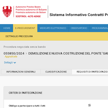
HOME
E-PROCUREMENT
MERCATO ELETTRONICO
OSSERVATORIO
PROGRAMMAZ
DETTAGLIO PROCEDURA
Procedura negoziata senza bando
055850/2024
DEMOLIZIONE E NUOVA COSTRUZIONE DEL PONTE 'GA
Aggiudicata
Dettagli
Settore:
Ordinario
INFORMAZIONI GENERALI
CLASSIFICAZIONE
REQUISITI DI PARTECIPAZI
Tipo di contratto:
Lavori
Data pubblicazione:
22/07/2024 11:21
CRITERI DI PARTECIPAZIONE
Svolgimento:
Gara in busta chiusa
Sì
Obbligo a partecipare a tutti i lotti