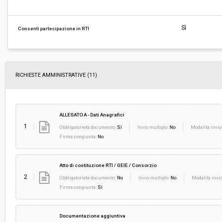
Pubblicata da:
-
Sì
Consenti partecipazione in RTI
La stazione appaltante agisce per conto
No
di un altro soggetto singolo:
RICHIESTE AMMINISTRATIVE
(11)
ALLEGATO A - Dati Anagrafici
1
Obbligatorietà documento:
Sì
Invio multiplo:
No
Modalità invio
Firma congiunta:
No
Atto di costituzione RTI / GEIE / Consorzio
2
Obbligatorietà documento:
No
Invio multiplo:
No
Modalità invio
Firma congiunta:
Sì
Documentazione aggiuntiva