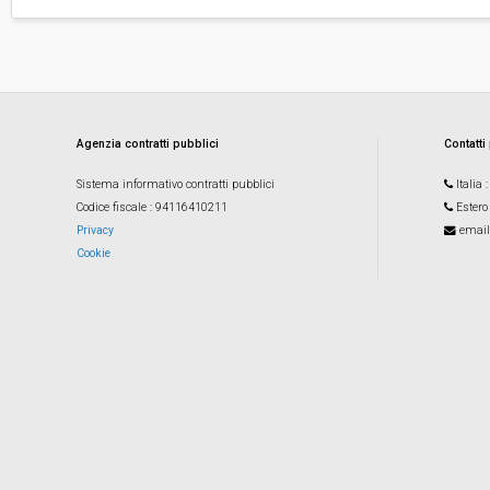
Agenzia contratti pubblici
Contatti
Sistema informativo contratti pubblici
Italia
Codice fiscale
: 94116410211
Estero
Privacy
email
Cookie