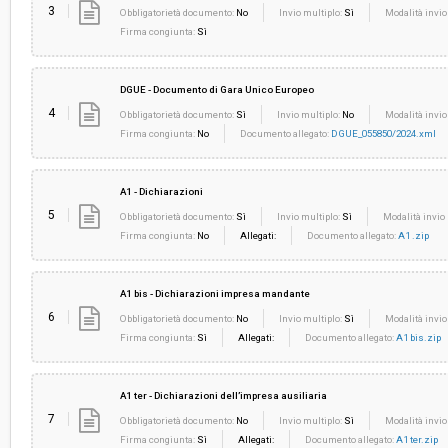
3
Obbligatorietà documento:
No
Invio multiplo:
Sì
Modalità invio
Firma congiunta:
Sì
DGUE - Documento di Gara Unico Europeo
4
Obbligatorietà documento:
Sì
Invio multiplo:
No
Modalità invio
Firma congiunta:
No
Documento allegato:
DGUE_055850/2024.xml
A1 - Dichiarazioni
5
Obbligatorietà documento:
Sì
Invio multiplo:
Sì
Modalità invio 
Firma congiunta:
No
Allegati:
Documento allegato:
A1 .zip
A1 bis - Dichiarazioni impresa mandante
6
Obbligatorietà documento:
No
Invio multiplo:
Sì
Modalità invio
Firma congiunta:
Sì
Allegati:
Documento allegato:
A1 bis.zip
A1 ter - Dichiarazioni dell’impresa ausiliaria
7
Obbligatorietà documento:
No
Invio multiplo:
Sì
Modalità invio
Firma congiunta:
Sì
Allegati:
Documento allegato:
A1 ter.zip