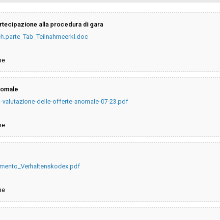
sa
Valore stimato della procedura:
partecipazione alla procedura di gara
ch.parte_Tab_Teilnahmeerkl.doc
Responsabile unico di progetto:
ne
anomale
a-valutazione-delle-offerte-anomale-07-23.pdf
ne
amento_Verhaltenskodex.pdf
ne