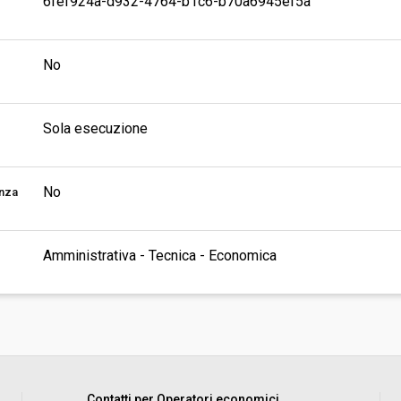
6fef924a-d932-4764-b1c6-b70a6945ef5a
No
Sola esecuzione
No
enza
Amministrativa - Tecnica - Economica
Contatti per Operatori economici