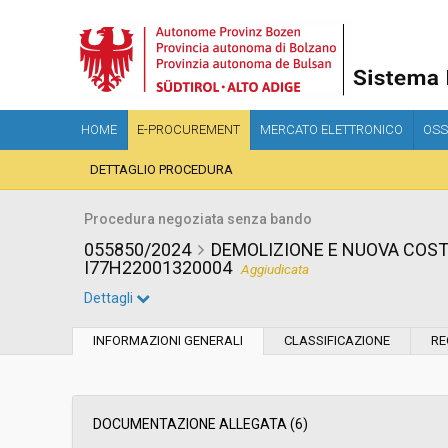
HOME
E-PROCUREMENT
MERCATO ELETTRONICO
OSS
DETTAGLIO PROCEDURA
Procedura negoziata senza bando
055850/2024
DEMOLIZIONE E NUOVA COST
I77H22001320004
Aggiudicata
Dettagli
Settore:
Ordinario
INFORMAZIONI GENERALI
CLASSIFICAZIONE
RE
Tipo di contratto:
Lavori
Data pubblicazione:
22/07/2024 11:21
DOCUMENTAZIONE ALLEGATA (6)