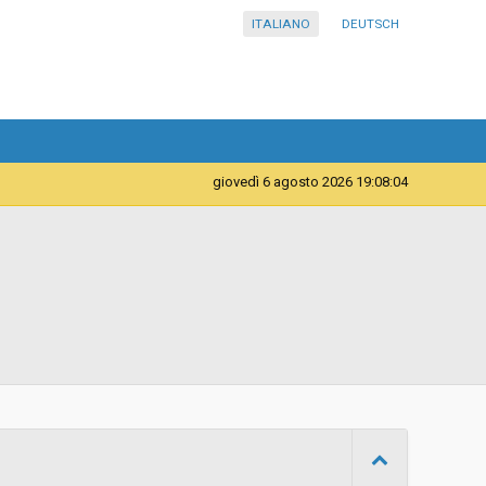
ITALIANO
DEUTSCH
giovedì 6 agosto 2026 19:08:04
Telematica
Contratto d'appalto
Procedura negoziata senza previa indizione di gara