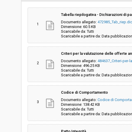
Svolgimento:
Gara in busta chiu
Tabella riepilogativa - Dichiarazioni di 
Documento allegato:
472985_Tab_riep.di
Pubblicata da:
-
1
Dimensione: 60.5 KB
Scaricabile da: Tutti
Scaricabile a partire da: Data pubblicazio
La stazione appaltante agisce per
No
conto di un altro soggetto singolo:
Criteri per la valutazione delle offerte 
Documento allegato:
484637_Criteri-per-l
2
Dimensione: 496.25 KB
Scaricabile da: Tutti
Scaricabile a partire da: Data pubblicazio
Codice di Comportamento
Documento allegato:
Codice di Comport
3
Dimensione: 138.42 KB
Scaricabile da: Tutti
Scaricabile a partire da: Data pubblicazio
Patto Integrità