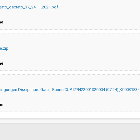
gato_decreto_37_24.11.2021.pdf
ne
e.zip
ne
ngungen Disciplinare Gara - Ganne CUP I77H22001320004 (07.24)(K00031834
ne