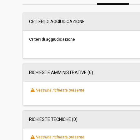
Scelta del contraente:
Procedura aperta
CRITERI DI AGGIUDICAZIONE
Valore stimato della procedura:
€ 10.689.600,00
Criteri di aggiudicazione
Responsabile unico di progetto:
Giulio Lazzara
Responsabile fase di affidamento:
Loris Nazareno In
RICHIESTE AMMINISTRATIVE
(0)
La stazione appaltante agisce per
Sì
conto di un altro soggetto singolo:
Nessuna richiesta presente
Denominazione SA/CDC delegante:
Provincia Autonoma
RICHIESTE TECNICHE
(0)
Nessuna richiesta presente