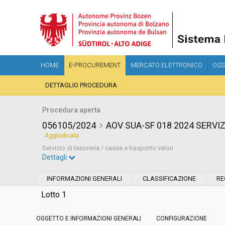
HOME
E-PROCUREMENT
MERCATO ELETTRONICO
OSS
DETTAGLIO PROCEDURA
Procedura aperta
056105/2024
AOV SUA-SF 018 2024 SERVI
Aggiudicata
Servizio di tesoreria / cassa e trasporto valori
Dettagli
Settore:
Ordinario
INFORMAZIONI GENERALI
CLASSIFICAZIONE
RE
Tipo di contratto:
Servizi
Lotto 1
OGGETTO E INFORMAZIONI GENERALI
Servizi sociali:
CONFIGURAZIONE
No