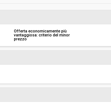
Svolgimento:
Pubblicata da:
Offerta economicamente più
vantaggiosa: criterio del minor
Responsabile fase di
prezzo
programmazione:
singa
Responsabile fase di esecuzione
Funzioni delegate:
 di Bolzano - Ripartizione Finanze