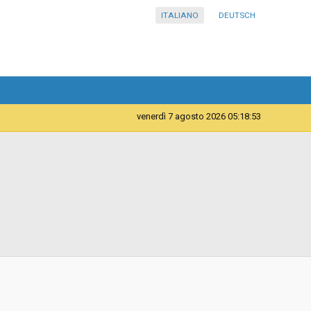
ITALIANO
DEUTSCH
venerdì 7 agosto 2026 05:18:53
Telematica
Convenzione
15/07/2024 09:37