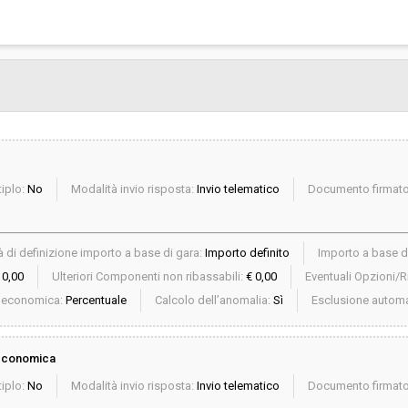
iplo:
No
Modalità invio risposta:
Invio telematico
Documento firmato 
 di definizione importo a base di gara:
Importo definito
Importo a base d
 0,00
Ulteriori Componenti non ribassabili:
€ 0,00
Eventuali Opzioni/Ri
a economica:
Percentuale
Calcolo dell’anomalia:
Sì
Esclusione automa
 economica
iplo:
No
Modalità invio risposta:
Invio telematico
Documento firmato 