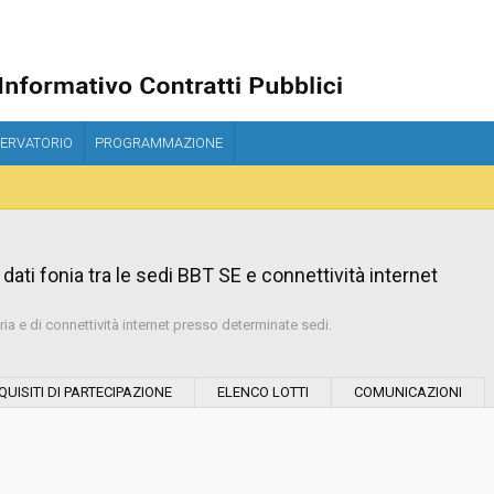
ERVATORIO
PROGRAMMAZIONE
dati fonia tra le sedi BBT SE e connettività internet
tria e di connettività internet presso determinate sedi.
Modalità di esecuzione:
QUISITI DI PARTECIPAZIONE
ELENCO LOTTI
COMUNICAZIONI
Modalità di realizzazione:
Data pubblicazione: