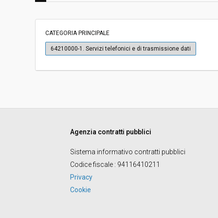
Scelta del contraente:
Procedura aperta
CATEGORIA PRINCIPALE
Valore stimato della procedura:
€ 1.445.082,80
64210000-1. Servizi telefonici e di trasmissione dati
Responsabile unico di progetto:
Massimiliano Piarul
La stazione appaltante agisce per
No
conto di un altro soggetto singolo:
Agenzia contratti pubblici
Sistema informativo contratti pubblici
Codice fiscale
: 94116410211
Privacy
Cookie