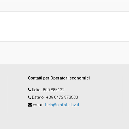
Svolgimento:
Pubblicata da:
li
Modalità di Indizione (settori
Speciali):
Contatti per Operatori economici
Italia
: 800 885122
Estero
: +39 0472 973830
email
:
help@sinfotel.bz.it