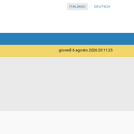
ITALIANO
DEUTSCH
giovedì 6 agosto 2026 20:11:25
Telematica
Contratto d'appalto
01/07/2024 17:02