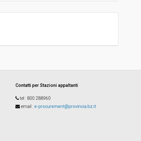
Gara in busta chiusa
-
Gara indetta mediante bando di gara
Contatti per Stazioni appaltanti
tel :
800 288960
email
:
e-procurement@provincia.bz.it