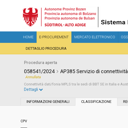
HOME
E-PROCUREMENT
MERCATO ELETTRONICO
OSS
DETTAGLIO PROCEDURA
Procedura aperta
058541/2024
AP385 Servizio di connettività 
Annullata
Connettività dati/fonia MPLS tra le sedi di BBT SE in Italia e Aus
Dettagli
Settore:
Speciale
INFORMAZIONI GENERALI
CLASSIFICAZIONE
RE
Tipo di contratto:
Servizi
CPV
Servizi sociali:
No