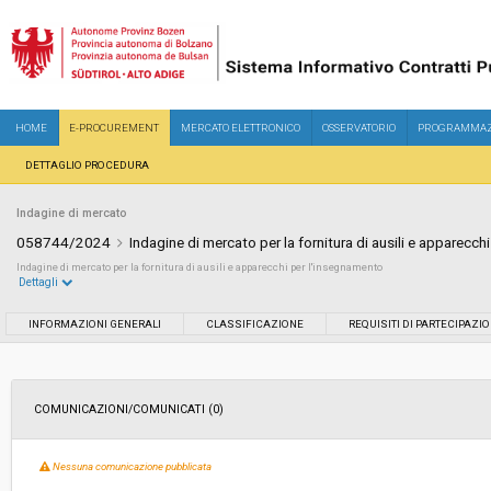
HOME
E-PROCUREMENT
MERCATO ELETTRONICO
OSSERVATORIO
PROGRAMMAZ
DETTAGLIO PROCEDURA
Indagine di mercato
058744/2024
Indagine di mercato per la fornitura di ausili e apparecch
Indagine di mercato per la fornitura di ausili e apparecchi per l''insegnamento
Dettagli
Settore:
Ordinario
INFORMAZIONI GENERALI
CLASSIFICAZIONE
REQUISITI DI PARTECIPAZI
Data pubblicazione:
02/07/2024 11:35
COMUNICAZIONI/COMUNICATI (0)
Svolgimento:
In corso
Nessuna comunicazione pubblicata
Importo a base di gara soggetto a
-
ribasso: