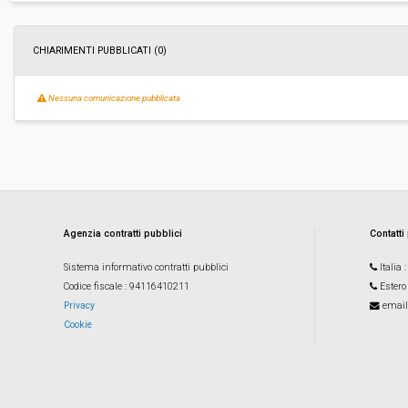
Costi di sicurezza non soggetti a
-
ribasso:
CHIARIMENTI PUBBLICATI (0)
Nessuna comunicazione pubblicata
Agenzia contratti pubblici
Contatti
Sistema informativo contratti pubblici
Italia
Codice fiscale
: 94116410211
Estero
Privacy
email
Cookie