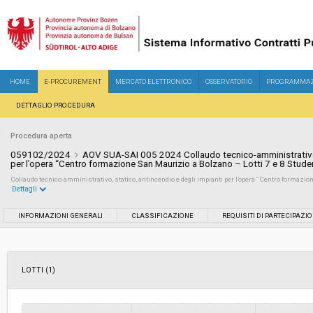
HOME
E-PROCUREMENT
MERCATO ELETTRONICO
OSSERVATORIO
PROGRAMMAZ
DETTAGLIO PROCEDURA
Procedura aperta
059102/2024
AOV SUA-SAI 005 2024 Collaudo tecnico-amministrativo, 
per l’opera “Centro formazione San Maurizio a Bolzano – Lotti 7 e 8 Stude
Collaudo tecnico-amministrativo, statico, antincendio e degli impianti per l’opera “Centro formazion
Dettagli
Settore:
Ordinario
INFORMAZIONI GENERALI
CLASSIFICAZIONE
REQUISITI DI PARTECIPAZI
Tipo di contratto:
Servizi
LOTTI (1)
Servizi sociali:
No
Scelta del contraente:
Procedura aperta