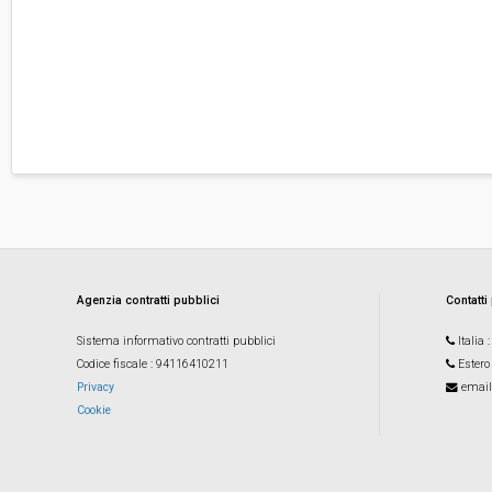
Agenzia contratti pubblici
Contatti
Sistema informativo contratti pubblici
Italia
Codice fiscale
: 94116410211
Estero
Privacy
email
Cookie