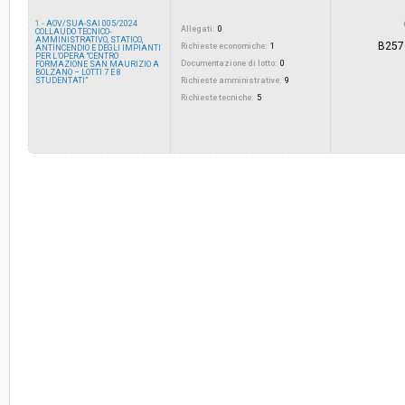
1 -
AOV/SUA-SAI 005/2024
Allegati:
0
COLLAUDO TECNICO-
AMMINISTRATIVO, STATICO,
B257
Valore stimato della procedura:
Richieste economiche:
€ 550.059,37
1
ANTINCENDIO E DEGLI IMPIANTI
PER L’OPERA “CENTRO
Documentazione di lotto:
0
FORMAZIONE SAN MAURIZIO A
BOLZANO – LOTTI 7 E 8
STUDENTATI”
Richieste amministrative:
9
Responsabile unico di progetto:
Nicoletta Francato
Richieste tecniche:
5
La stazione appaltante agisce per conto
Sì
di un altro soggetto singolo:
Denominazione SA/CDC delegante:
Provincia Autonoma di Bolzano - Ripartizione Edi
servizio tecnico