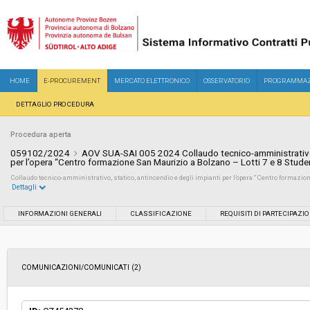
HOME
E-PROCUREMENT
MERCATO ELETTRONICO
OSSERVATORIO
PROGRAMMAZ
DETTAGLIO PROCEDURA
Procedura aperta
059102/2024
AOV SUA-SAI 005 2024 Collaudo tecnico-amministrativo, 
per l’opera “Centro formazione San Maurizio a Bolzano – Lotti 7 e 8 Stude
Collaudo tecnico-amministrativo, statico, antincendio e degli impianti per l’opera “Centro formazion
Dettagli
Settore:
Ordinario
INFORMAZIONI GENERALI
CLASSIFICAZIONE
REQUISITI DI PARTECIPAZI
Tipo di contratto:
Servizi
COMUNICAZIONI/COMUNICATI (2)
Servizi sociali:
No
Scelta del contraente:
Procedura aperta