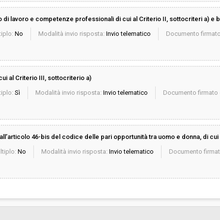
i lavoro e competenze professionali di cui al Criterio II, sottocriteri a) e b
iplo:
No
Modalità invio risposta:
Invio telematico
Documento firmato 
ui al Criterio III, sottocriterio a)
iplo:
Sì
Modalità invio risposta:
Invio telematico
Documento firmato d
 all’articolo 46-bis del codice delle pari opportunità tra uomo e donna, di cui
ltiplo:
No
Modalità invio risposta:
Invio telematico
Documento firmato