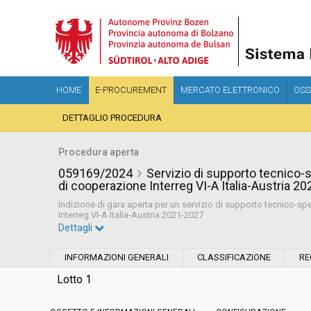
HOME
E-PROCUREMENT
MERCATO ELETTRONICO
OSS
DETTAGLIO PROCEDURA
Procedura aperta
059169/2024
Servizio di supporto tecnico-s
di cooperazione Interreg VI-A Italia-Austria 2
Indizione di gara aperta per un servizio di supporto tecnico-spe
Interreg VI-A Italia-Austria 2021-2027
Dettagli
Settore:
Ordinario
INFORMAZIONI GENERALI
CLASSIFICAZIONE
RE
Tipo di contratto:
Servizi
Lotto 1