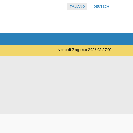
ITALIANO
DEUTSCH
venerdì 7 agosto 2026 03:27:02
Telematica
Contratto d'appalto