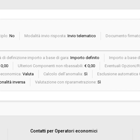
iplo:
No
Modalità invio risposta:
Invio telematico
Documento firmato 
 di definizione importo a base di gara:
Importo definito
Importo a base d
 0,00
Ulteriori Componenti non ribassabili:
€ 0,00
Eventuali Opzioni/Ri
a economica:
Valuta
Calcolo dell’anomalia:
Sì
Esclusione automatica 
onalità inversa
Valutazione con riparametrazione:
Sì
Contatti per Operatori economici