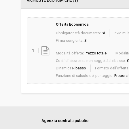
RICHIESTE ECONOMICHE
(1)
Offerta Economica
Obbligatorietà documento:
Sì
Invio mult
Firma congiunta:
Sì
1
Modalità offerta:
Prezzo totale
Modalità
Costi di sicurezza non soggetti al ribasso:
€
Dinamica
Ribasso
Formato dell'offert
Funzione di calcolo del punteggio:
Proporzi
Agenzia contratti pubblici