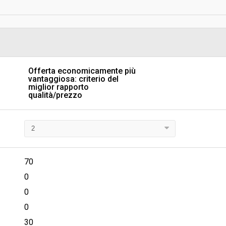
Data pubblicazione:
Svolgimento:
Pubblicata da:
Offerta economicamente più
vantaggiosa: criterio del
Responsabile fase di affidamento
miglior rapporto
qualità/prezzo
La stazione appaltante agisce pe
conto di un altro soggetto singolo
70
0
0
0
30