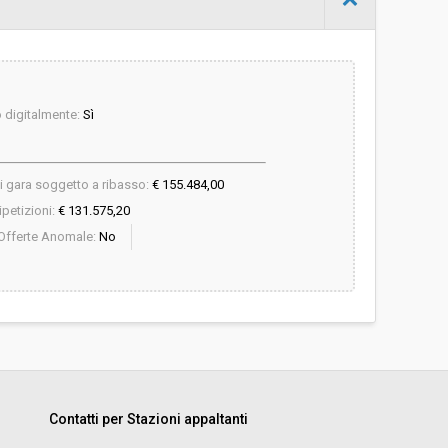
digitalmente:
Sì
i gara soggetto a ribasso:
€ 155.484,00
petizioni:
€ 131.575,20
Offerte Anomale:
No
Contatti per Stazioni appaltanti