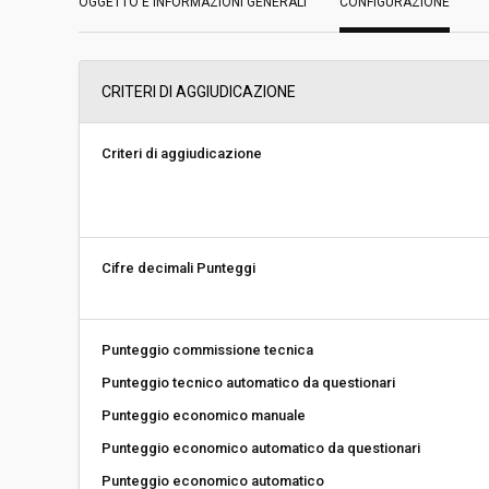
OGGETTO E INFORMAZIONI GENERALI
Servizi sociali:
CONFIGURAZIONE
No
Scelta del contraente:
Procedura aperta
CRITERI DI AGGIUDICAZIONE
Valore stimato della procedura:
€ 287.059,20
Criteri di aggiudicazione
Responsabile unico di progetto:
Martha Gärber
Link al fascicolo trasparenza:
Clicca qui
Cifre decimali Punteggi
Punteggio commissione tecnica
Punteggio tecnico automatico da questionari
Punteggio economico manuale
Punteggio economico automatico da questionari
Punteggio economico automatico