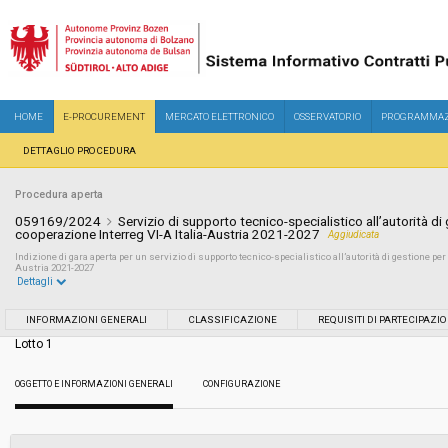
HOME
E-PROCUREMENT
MERCATO ELETTRONICO
OSSERVATORIO
PROGRAMMAZ
DETTAGLIO PROCEDURA
Procedura aperta
059169/2024
Servizio di supporto tecnico-specialistico all’autorità d
cooperazione Interreg VI-A Italia-Austria 2021-2027
Aggiudicata
Indizione di gara aperta per un servizio di supporto tecnico-specialistico all’autorità di gestione pe
Austria 2021-2027
Dettagli
Settore:
Ordinario
INFORMAZIONI GENERALI
CLASSIFICAZIONE
REQUISITI DI PARTECIPAZI
Lotto 1
Tipo di contratto:
Servizi
OGGETTO E INFORMAZIONI GENERALI
CONFIGURAZIONE
Servizi sociali:
No