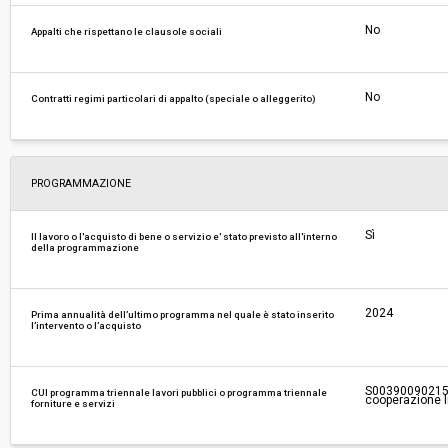
No
Appalti che rispettano le clausole sociali
No
Contratti regimi particolari di appalto (speciale o alleggerito)
PROGRAMMAZIONE
Sì
Il lavoro o l'acquisto di bene o servizio e' stato previsto all'interno
della programmazione
2024
Prima annualità dell’ultimo programma nel quale è stato inserito
l’intervento o l’acquisto
S0039009021520
CUI programma triennale lavori pubblici o programma triennale
cooperazione In
forniture e servizi