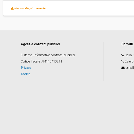
Nessun allegato presente
Agenzia contratti pubblici
Contatti
Sistema informativo contratti pubblici
Italia
Codice fiscale
: 94116410211
Estero
Privacy
email
Cookie