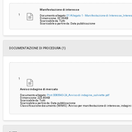
Importo a base di gara soggetto a
€ 60.000,00
Manifestazione di interesse
ribasso:
1
Documento allegato:
01 Allegato 1 - Manifestazione di Interesse_Inte
Dimensione: 33.26 KB
Scaricabile da: Tutti
Costi di sicurezza non soggetti a
-
Scaricabile a partire da: Data pubblicazione
ribasso:
DOCUMENTAZIONE DI PROCEDURA (1)
1
Avviso indagine di mercato
Documento allegato:
Prot.0083943-24_Avviso di indagine_salviette.pdf
Dimensione: 223.46 KB
Scaricabile da: Tutti
Scaricabile a partire da: Data pubblicazione
Classificazione documento (MIMS): Avviso per manifestazione di interesse, indagini 