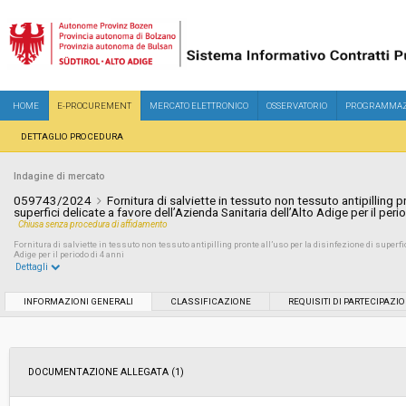
HOME
E-PROCUREMENT
MERCATO ELETTRONICO
OSSERVATORIO
PROGRAMMAZ
DETTAGLIO PROCEDURA
Indagine di mercato
059743/2024
Fornitura di salviette in tessuto non tessuto antipilling p
superfici delicate a favore dell’Azienda Sanitaria dell’Alto Adige per il peri
Chiusa senza procedura di affidamento
Fornitura di salviette in tessuto non tessuto antipilling pronte all’uso per la disinfezione di superfic
Adige per il periodo di 4 anni
Dettagli
Settore:
Ordinario
INFORMAZIONI GENERALI
CLASSIFICAZIONE
REQUISITI DI PARTECIPAZI
Data pubblicazione:
02/07/2024 16:35
DOCUMENTAZIONE ALLEGATA (1)
Svolgimento:
In corso