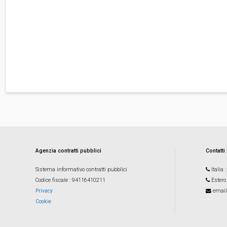
Agenzia contratti pubblici
Contatti
Sistema informativo contratti pubblici
Italia
Codice fiscale
: 94116410211
Estero
Privacy
email
Cookie