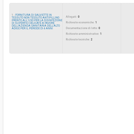
Importo a base di gara soggetto a
€ 60.000,00
ribasso:
1 -
FORNITURA DI SALVIETTE IN
Allegati:
0
TESSUTO NON TESSUTO ANTIPILLING
PRONTE ALL’USO PER LA DISINFEZIONE
Costi di sicurezza non soggetti a
Richieste economiche:
-
1
DI SUPERFICI DELICATE A FAVORE
ribasso:
DELL’AZIENDA SANITARIA DELL’ALTO
Documentazione di lotto:
0
ADIGE PER IL PERIODO DI 4 ANNI
Richieste amministrative:
1
Richieste tecniche:
2