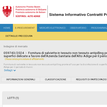
HOME
E-PROCUREMENT
MERCATO ELETTRONICO
OSSERVATORIO
PROGRAMMAZ
DETTAGLIO PROCEDURA
Indagine di mercato
059743/2024
Fornitura di salviette in tessuto non tessuto antipilling p
superfici delicate a favore dell’Azienda Sanitaria dell’Alto Adige per il peri
Chiusa senza procedura di affidamento
Fornitura di salviette in tessuto non tessuto antipilling pronte all’uso per la disinfezione di superfic
Adige per il periodo di 4 anni
Dettagli
Settore:
Ordinario
INFORMAZIONI GENERALI
CLASSIFICAZIONE
REQUISITI DI PARTECIPAZI
Data pubblicazione:
02/07/2024 16:35
LOTTI (1)
Svolgimento:
In corso