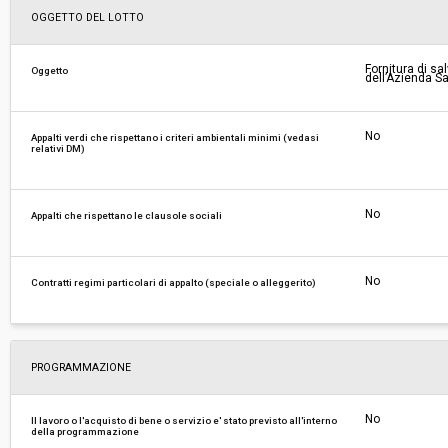
OGGETTO DEL LOTTO
Importo a base di gara soggetto a
€ 60.000,00
ribasso:
Fornitura di sal
Oggetto
Costi di sicurezza non soggetti a
-
dell’Azienda San
ribasso:
No
Appalti verdi che rispettano i criteri ambientali minimi (vedasi
relativi DM)
No
Appalti che rispettano le clausole sociali
No
Contratti regimi particolari di appalto (speciale o alleggerito)
PROGRAMMAZIONE
No
Il lavoro o l'acquisto di bene o servizio e' stato previsto all'interno
della programmazione