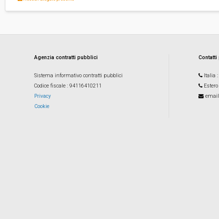
Agenzia contratti pubblici
Contatti
Sistema informativo contratti pubblici
Italia
Codice fiscale
: 94116410211
Estero
Privacy
email
Cookie