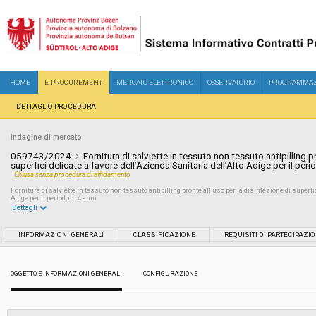
HOME
E-PROCUREMENT
MERCATO ELETTRONICO
OSSERVATORIO
PROGRAMMAZ
DETTAGLIO PROCEDURA
Indagine di mercato
059743/2024
Fornitura di salviette in tessuto non tessuto antipilling p
superfici delicate a favore dell’Azienda Sanitaria dell’Alto Adige per il peri
Chiusa senza procedura di affidamento
Fornitura di salviette in tessuto non tessuto antipilling pronte all’uso per la disinfezione di superfic
Adige per il periodo di 4 anni
Dettagli
Settore:
Ordinario
INFORMAZIONI GENERALI
CLASSIFICAZIONE
REQUISITI DI PARTECIPAZI
Data pubblicazione:
02/07/2024 16:35
OGGETTO E INFORMAZIONI GENERALI
CONFIGURAZIONE
Svolgimento:
In corso