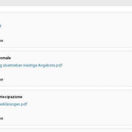
sa
Valore stimato della procedura:
f
Responsabile unico di progetto:
ne
ner
Responsabile fase di affidamento
anomale
ner
La stazione appaltante agisce pe
conto di un altro soggetto singolo
ng übertrieben niedrige Angebote.pdf
ne
partecipazione
erklärungen.pdf
ne