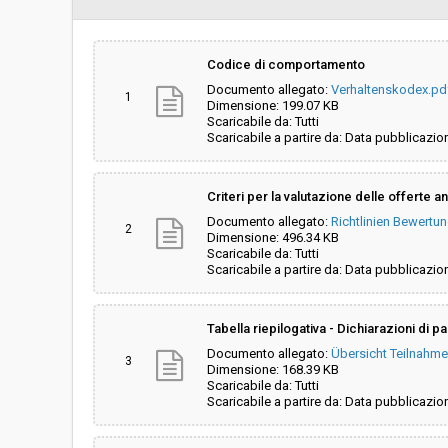
Svolgimento:
Gara in busta chiu
Codice di comportamento
Documento allegato:
Verhaltenskodex.pd
Pubblicata da:
-
1
Dimensione: 199.07 KB
Scaricabile da: Tutti
Scaricabile a partire da: Data pubblicazio
Responsabile fase di
Helga Plankenstei
programmazione:
Criteri per la valutazione delle offerte 
Responsabile fase di esecuzione:
Helga Plankenstei
Documento allegato:
Richtlinien Bewertu
2
Dimensione: 496.34 KB
Scaricabile da: Tutti
Scaricabile a partire da: Data pubblicazio
Tabella riepilogativa - Dichiarazioni di 
Documento allegato:
Übersicht Teilnahme
3
Dimensione: 168.39 KB
Scaricabile da: Tutti
Scaricabile a partire da: Data pubblicazio