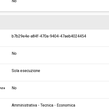
No
b7b29e4e-a84f-470a-9404-47aeb4024454
No
Sola esecuzione
No
enza
Amministrativa - Tecnica - Economica