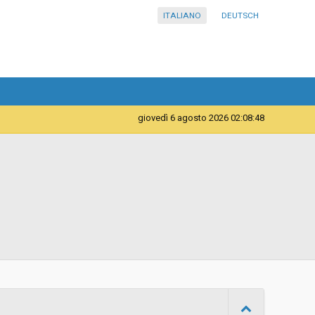
ITALIANO
DEUTSCH
giovedì 6 agosto 2026 02:08:48
Telematica
Contratto d'appalto
Procedura negoziata senza previa indizione di gara