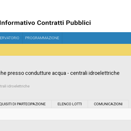
ERVATORIO
PROGRAMMAZIONE
iche presso condutture acqua - centrali idroelettriche
rali idroelettriche
Modalità di esecuzione:
QUISITI DI PARTECIPAZIONE
ELENCO LOTTI
COMUNICAZIONI
Modalità di realizzazione:
Scelta del contraente: