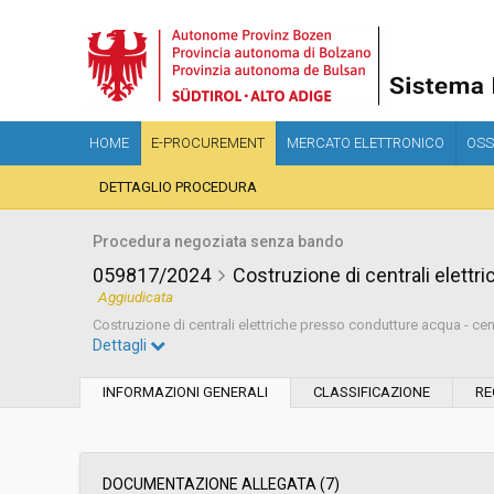
HOME
E-PROCUREMENT
MERCATO ELETTRONICO
OSS
DETTAGLIO PROCEDURA
Procedura negoziata senza bando
059817/2024
Costruzione di centrali elettr
Aggiudicata
Costruzione di centrali elettriche presso condutture acqua - cent
Dettagli
Settore:
Ordinario
INFORMAZIONI GENERALI
CLASSIFICAZIONE
RE
Tipo di contratto:
Lavori
Data pubblicazione:
03/07/2024 15:23
DOCUMENTAZIONE ALLEGATA (7)