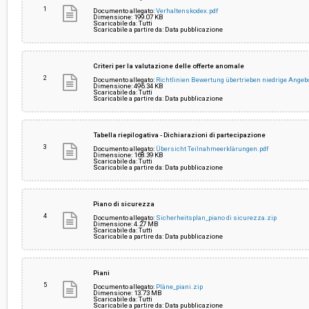
1
Documento allegato:
Verhaltenskodex.pdf
Dimensione: 199.07 KB
Scaricabile da: Tutti
Pubblicata da:
-
Scaricabile a partire da: Data pubblicazione
Responsabile fase di programmazione:
Helga Plankensteiner
Criteri per la valutazione delle offerte anomale
2
Documento allegato:
Richtlinien Bewertung übertrieben niedrige Angeb
Dimensione: 496.34 KB
Scaricabile da: Tutti
Scaricabile a partire da: Data pubblicazione
Responsabile fase di esecuzione:
Helga Plankensteiner
Tabella riepilogativa - Dichiarazioni di partecipazione
3
Documento allegato:
Übersicht Teilnahmeerklärungen.pdf
Dimensione: 168.39 KB
Scaricabile da: Tutti
Scaricabile a partire da: Data pubblicazione
Piano di sicurezza
4
Documento allegato:
Sicherheitsplan_piano di sicurezza.zip
Dimensione: 4.27 MB
Scaricabile da: Tutti
Scaricabile a partire da: Data pubblicazione
Piani
5
Documento allegato:
Pläne_piani.zip
Dimensione: 13.73 MB
Scaricabile da: Tutti
Scaricabile a partire da: Data pubblicazione