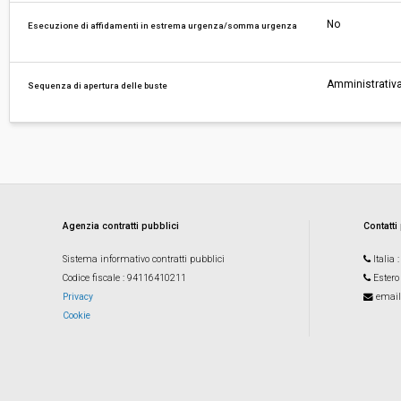
No
Esecuzione di affidamenti in estrema urgenza/somma urgenza
Amministrativa
Sequenza di apertura delle buste
Agenzia contratti pubblici
Contatti
Sistema informativo contratti pubblici
Italia
Codice fiscale
: 94116410211
Estero
Privacy
email
Cookie