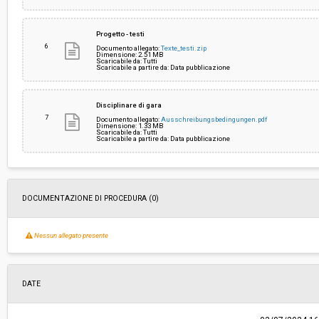
Progetto - testi
6
Documento allegato:
Texte_testi.zip
Dimensione: 2.51 MB
Scaricabile da: Tutti
Scaricabile a partire da: Data pubblicazione
Disciplinare di gara
7
Documento allegato:
Ausschreibungsbedingungen.pdf
Dimensione: 1.33 MB
Scaricabile da: Tutti
Scaricabile a partire da: Data pubblicazione
DOCUMENTAZIONE DI PROCEDURA (0)
Nessun allegato presente
DATE