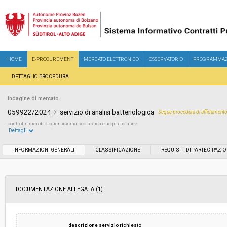
HOME
E-PROCUREMENT
MERCATO ELETTRONICO
OSSERVATORIO
PROGRAMMAZ
DETTAGLIO PROCEDURA
Indagine di mercato
059922/2024
servizio di analisi batteriologica
Segue procedura di affidament
controlli microbiologici piscina scolastica e acqua potabile
Dettagli
Settore:
Ordinario
INFORMAZIONI GENERALI
CLASSIFICAZIONE
REQUISITI DI PARTECIPAZI
Data pubblicazione:
03/07/2024 11:51
DOCUMENTAZIONE ALLEGATA (1)
Svolgimento:
In corso
Importo a base di gara soggetto a
-
descrizione servizio richiesto
ribasso: