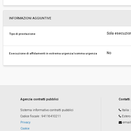
INFORMAZIONI AGGIUNTIVE
Sola esecuzio
Tipo di prestazione
No
Esecuzione di affidamenti in estrema urgenza/somma urgenza
Agenzia contratti pubblici
Contatti
Sistema informativo contratti pubblici
Italia
Codice fiscale
: 94116410211
Estero
Privacy
email
Cookie