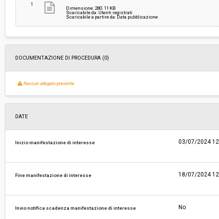
1
Dimensione: 280.11 KB
Scaricabile da: Utenti registrati
Scaricabile a partire da: Data pubblicazione
Costi di sicurezza non soggetti a
-
ribasso:
Link al fascicolo trasparenza:
Clicca qui
DOCUMENTAZIONE DI PROCEDURA (0)
Nessun allegato presente
DATE
03/07/2024 12
Inizio manifestazione di interesse
18/07/2024 12
Fine manifestazione di interesse
No
Invio notifica scadenza manifestazione di interesse