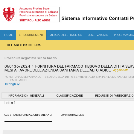
HOME
E-PROCUREMENT
MERCATO ELETTRONICO
OSSERVATORIO
PROGRAMMAZ
DETTAGLIO PROCEDURA
Procedura negoziata senza bando
060136/2024
FORNITURA DEL FARMACO TIBSOVO DELLA DITTA SERVI
MESI A FAVORE DELL’AZIENDA SANITARIA DELL’ALTO ADIGE
Aggiudicata
FORNITURA DEL FARMACO TIBSOVO DELLA DITTA SERVIER ITALIA SPA PER LA DURATA DI 12 
DELL’ALTO ADIGE
Dettagli
Settore:
Ordinario
INFORMAZIONI GENERALI
CLASSIFICAZIONE
REQUISITI DI PARTECIPAZI
Lotto 1
Tipo di contratto:
Forniture
OGGETTO E INFORMAZIONI GENERALI
CONFIGURAZIONE
Data pubblicazione:
03/07/2024 17:38