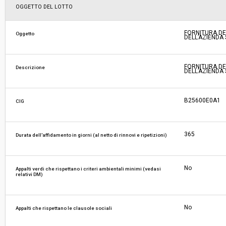
Svolgimento:
Gara in busta chiusa
OGGETTO DEL LOTTO
Pubblicata da:
-
FORNITURA DEL
Oggetto
DELL’AZIENDA 
La stazione appaltante agisce per conto
No
di un altro soggetto singolo:
FORNITURA DEL
Descrizione
DELL’AZIENDA 
B25600E0A1
CIG
365
Durata dell'affidamento in giorni (al netto di rinnovi e ripetizioni)
No
Appalti verdi che rispettano i criteri ambientali minimi (vedasi
relativi DM)
No
Appalti che rispettano le clausole sociali