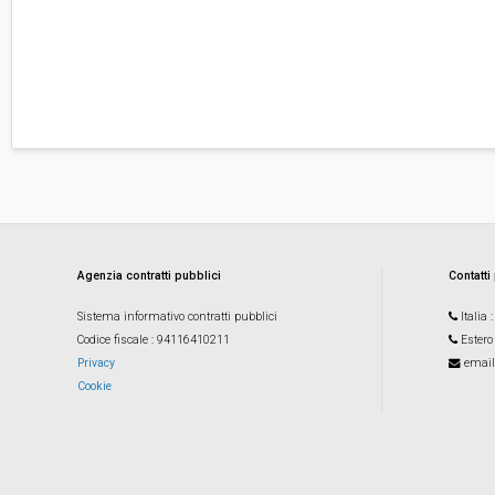
Agenzia contratti pubblici
Contatti
Sistema informativo contratti pubblici
Italia
Codice fiscale
: 94116410211
Estero
Privacy
email
Cookie