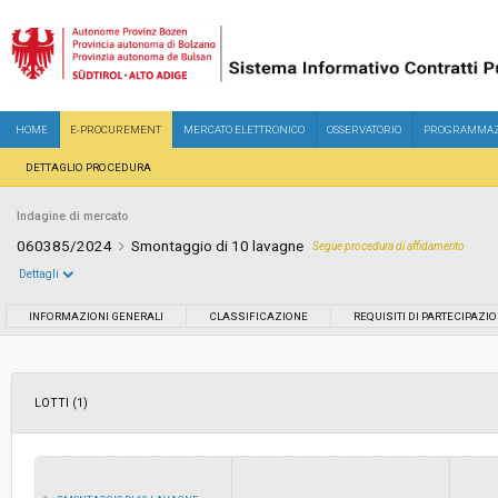
HOME
E-PROCUREMENT
MERCATO ELETTRONICO
OSSERVATORIO
PROGRAMMAZ
DETTAGLIO PROCEDURA
Indagine di mercato
060385/2024
Smontaggio di 10 lavagne
Segue procedura di affidamento
Dettagli
Settore:
Ordinario
INFORMAZIONI GENERALI
CLASSIFICAZIONE
REQUISITI DI PARTECIPAZI
Data pubblicazione:
04/07/2024 14:44
LOTTI (1)
Svolgimento:
In corso
Importo a base di gara soggetto a
-
ribasso: