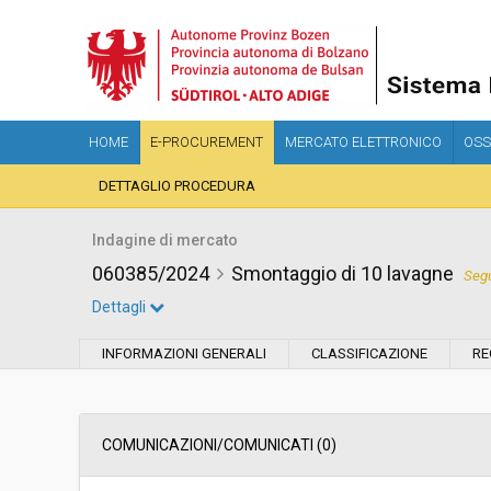
HOME
E-PROCUREMENT
MERCATO ELETTRONICO
OSS
DETTAGLIO PROCEDURA
Indagine di mercato
060385/2024
Smontaggio di 10 lavagne
Segu
Dettagli
Settore:
Ordinario
INFORMAZIONI GENERALI
CLASSIFICAZIONE
RE
Data pubblicazione:
04/07/2024 14:44
Svolgimento:
In corso
COMUNICAZIONI/COMUNICATI (0)