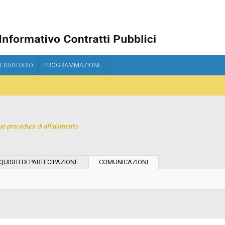
ERVATORIO
PROGRAMMAZIONE
e procedura di affidamento
Tipo di contratto:
QUISITI DI PARTECIPAZIONE
COMUNICAZIONI
Stazione Appaltante:
Indagine di mercato "aperta" o "a
invito":