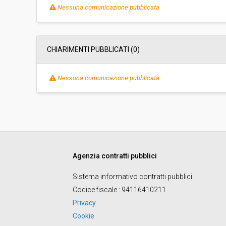
Importo a base di gara soggetto a
-
Nessuna comunicazione pubblicata
ribasso:
Costi di sicurezza non soggetti a
-
ribasso:
CHIARIMENTI PUBBLICATI (0)
Nessuna comunicazione pubblicata
Agenzia contratti pubblici
Sistema informativo contratti pubblici
Codice fiscale
: 94116410211
Privacy
Cookie