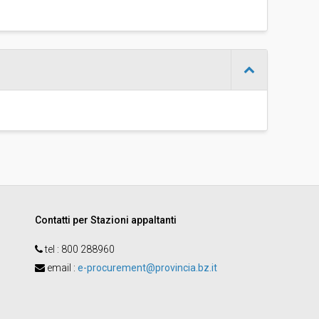
-
Franco Ramaroli
Contatti per Stazioni appaltanti
tel :
800 288960
email
:
e-procurement@provincia.bz.it