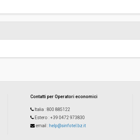
Pubblicata da:
Responsabile unico di progetto:
Contatti per Operatori economici
Italia
: 800 885122
Estero
: +39 0472 973830
email
:
help@sinfotel.bz.it