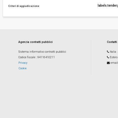
labels.tender
Criteri di aggiudicazione
Costi di sicurezza non soggetti a
-
ribasso:
Agenzia contratti pubblici
Contatti
Sistema informativo contratti pubblici
Italia
Codice fiscale
: 94116410211
Estero
Privacy
email
Cookie