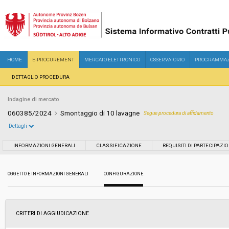
HOME
E-PROCUREMENT
MERCATO ELETTRONICO
OSSERVATORIO
PROGRAMMAZ
DETTAGLIO PROCEDURA
Indagine di mercato
060385/2024
Smontaggio di 10 lavagne
Segue procedura di affidamento
Dettagli
Settore:
Ordinario
INFORMAZIONI GENERALI
CLASSIFICAZIONE
REQUISITI DI PARTECIPAZI
Data pubblicazione:
04/07/2024 14:44
OGGETTO E INFORMAZIONI GENERALI
CONFIGURAZIONE
Svolgimento:
In corso
CRITERI DI AGGIUDICAZIONE
Importo a base di gara soggetto a
-
ribasso: