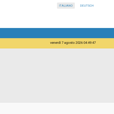
ITALIANO
DEUTSCH
venerdì 7 agosto 2026 04:49:47
Forniture
Azienda Sanitaria dell’Alto Adige - Ripartizione acquisti