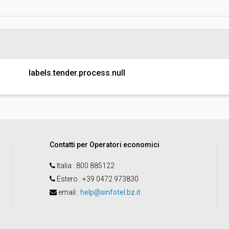
Indagine di mercato "aperta" o "a
invito":
Pubblicata da:
Responsabile unico di progetto:
labels.tender.process.null
Contatti per Operatori economici
Italia
: 800 885122
Estero
: +39 0472 973830
email
:
help@sinfotel.bz.it