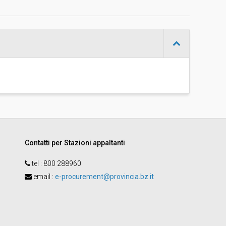
d
Aperta
-
Angelica Ceresato
Contatti per Stazioni appaltanti
tel :
800 288960
email
:
e-procurement@provincia.bz.it