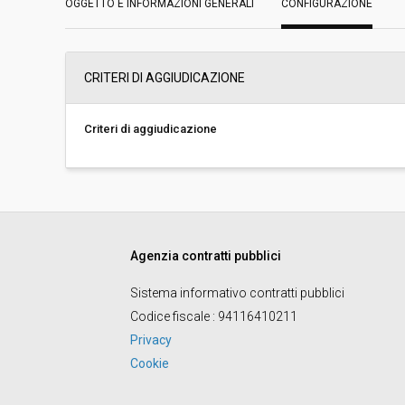
OGGETTO E INFORMAZIONI GENERALI
CONFIGURAZIONE
Svolgimento:
In corso
Importo a base di gara soggetto a
€ 70.000,00
CRITERI DI AGGIUDICAZIONE
ribasso:
Costi di sicurezza non soggetti a
-
ribasso:
Criteri di aggiudicazione
Agenzia contratti pubblici
Sistema informativo contratti pubblici
Codice fiscale
: 94116410211
Privacy
Cookie