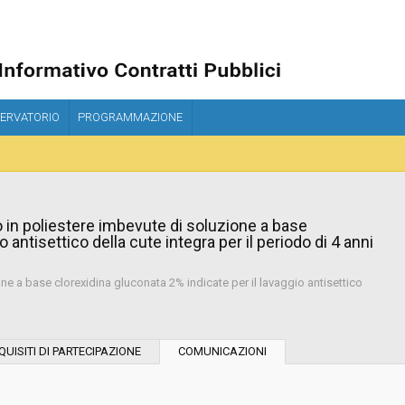
ERVATORIO
PROGRAMMAZIONE
o in poliestere imbevute di soluzione a base
 antisettico della cute integra per il periodo di 4 anni
ne a base clorexidina gluconata 2% indicate per il lavaggio antisettico
Tipo di contratto:
QUISITI DI PARTECIPAZIONE
COMUNICAZIONI
Stazione Appaltante: