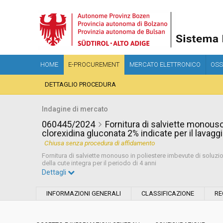
HOME
E-PROCUREMENT
MERCATO ELETTRONICO
OSS
DETTAGLIO PROCEDURA
Indagine di mercato
060445/2024
Fornitura di salviette monous
clorexidina gluconata 2% indicate per il lavaggio
Chiusa senza procedura di affidamento
Fornitura di salviette monouso in poliestere imbevute di soluzio
della cute integra per il periodo di 4 anni
Dettagli
Settore:
Ordinario
INFORMAZIONI GENERALI
CLASSIFICAZIONE
RE
Data pubblicazione:
04/07/2024 15:28