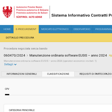
HOME
E-PROCUREMENT
MERCATO ELETTRONICO
OSSERVATORIO
PROGRAMMAZ
DETTAGLIO PROCEDURA
Procedura negoziata senza bando
060470/2024
Manutenzione ordinaria software EUSIS – anno 2024
Ag
Manutenzione ordinaria software EUSIS – anno 2024 (operatori economici invitati: 1)
Dettagli
Settore:
Ordinario
INFORMAZIONI GENERALI
CLASSIFICAZIONE
REQUISITI DI PARTECIPAZI
Tipo di contratto:
Servizi
CPV
Data pubblicazione:
09/07/2024 11:43
Svolgimento:
Gara in busta chiusa
CATEGORIA PRINCIPALE