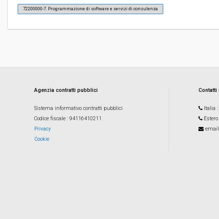
72200000-7. Programmazione di software e servizi di consulenza
Pubblicata da:
-
Link al fascicolo trasparenza:
Clicca qui
Agenzia contratti pubblici
Contatti
Sistema informativo contratti pubblici
Italia
Codice fiscale
: 94116410211
Estero
Privacy
email
Cookie