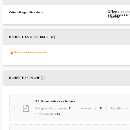
Pubblicata da:
-
Offerta econ
Criteri di aggiudicazione
vantaggiosa: c
prezzo
Link al fascicolo trasparenza:
Clicca qui
RICHIESTE AMMINISTRATIVE
(0)
Nessuna richiesta presente
RICHIESTE TECNICHE
(2)
B.1. Documentazione tecnica
1
Obbligatorietà documento:
Sì
Invio multiplo:
Sì
Modalità invio 
Firma congiunta:
Sì