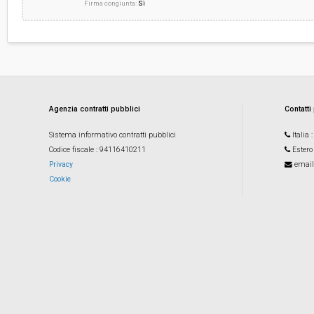
Firma congiunta:
Sì
Agenzia contratti pubblici
Contatti
Sistema informativo contratti pubblici
Italia
Codice fiscale
: 94116410211
Estero
Privacy
email
Cookie