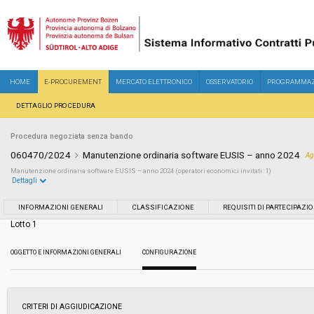
HOME
E-PROCUREMENT
MERCATO ELETTRONICO
OSSERVATORIO
PROGRAMMAZ
DETTAGLIO PROCEDURA
Procedura negoziata senza bando
060470/2024
Manutenzione ordinaria software EUSIS – anno 2024
Ag
Manutenzione ordinaria software EUSIS – anno 2024 (operatori economici invitati: 1)
Dettagli
Settore:
Ordinario
INFORMAZIONI GENERALI
CLASSIFICAZIONE
REQUISITI DI PARTECIPAZI
Lotto 1
Tipo di contratto:
Servizi
OGGETTO E INFORMAZIONI GENERALI
CONFIGURAZIONE
Data pubblicazione:
09/07/2024 11:43
Svolgimento:
Gara in busta chiusa
CRITERI DI AGGIUDICAZIONE