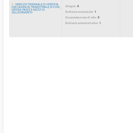
1 -
SERVIZIO TRIENNALE DI VERIFICA,
Allegati:
0
CON CADENZA TRIMESTRALE, DI FUNI ,
CATENE, FASCE E MEZZI DI
Costi di sicurezza non soggetti a
Richieste economiche:
-
1
SOLLEVAMENTO
ribasso:
Documentazione di lotto:
0
Richieste amministrative:
1