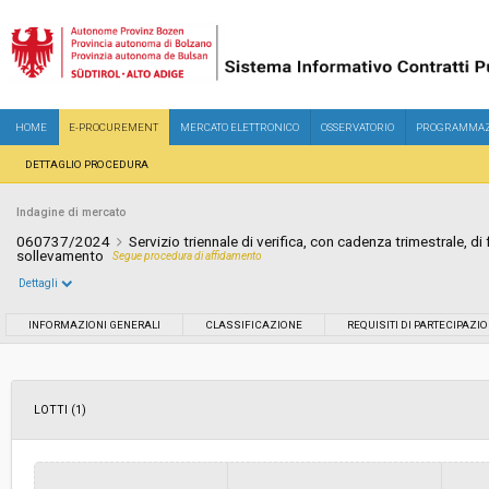
HOME
E-PROCUREMENT
MERCATO ELETTRONICO
OSSERVATORIO
PROGRAMMAZ
DETTAGLIO PROCEDURA
Indagine di mercato
060737/2024
Servizio triennale di verifica, con cadenza trimestrale, di 
sollevamento
Segue procedura di affidamento
Dettagli
Settore:
Ordinario
INFORMAZIONI GENERALI
CLASSIFICAZIONE
REQUISITI DI PARTECIPAZI
Data pubblicazione:
11/07/2024 15:30
LOTTI (1)
Svolgimento:
In corso
Importo a base di gara soggetto a
-
ribasso: