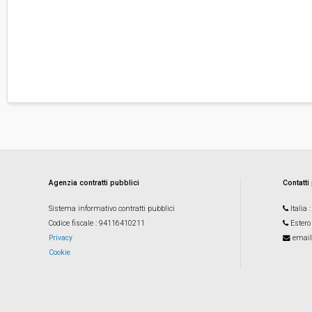
Agenzia contratti pubblici
Contatti
Sistema informativo contratti pubblici
Italia
Codice fiscale
: 94116410211
Estero
Privacy
email
Cookie