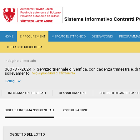
HOME
E-PROCUREMENT
MERCATO ELETTRONICO
OSSERVATORIO
PROGRAMMAZ
DETTAGLIO PROCEDURA
Indagine di mercato
060737/2024
Servizio triennale di verifica, con cadenza trimestrale, di 
sollevamento
Segue procedura di affidamento
Dettagli
Settore:
Ordinario
INFORMAZIONI GENERALI
CLASSIFICAZIONE
REQUISITI DI PARTECIPAZI
Data pubblicazione:
11/07/2024 15:30
OGGETTO E INFORMAZIONI GENERALI
CONFIGURAZIONE
Svolgimento:
In corso
OGGETTO DEL LOTTO
Importo a base di gara soggetto a
-
ribasso: