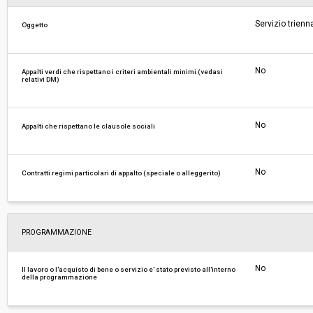
Servizio trienn
Oggetto
Costi di sicurezza non soggetti a
-
ribasso:
No
Appalti verdi che rispettano i criteri ambientali minimi (vedasi
relativi DM)
No
Appalti che rispettano le clausole sociali
No
Contratti regimi particolari di appalto (speciale o alleggerito)
PROGRAMMAZIONE
No
Il lavoro o l'acquisto di bene o servizio e' stato previsto all'interno
della programmazione