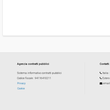
Agenzia contratti pubblici
Contatti
Sistema informativo contratti pubblici
Italia
Codice fiscale
: 94116410211
Estero
Privacy
email
Cookie