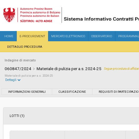
HOME
E-PROCUREMENT
MERCATO ELETTRONICO
OSSERVATORIO
PROGRAMMAZ
DETTAGLIO PROCEDURA
Indagine di mercato
060847/2024
Materiale di pulizia per a.s. 2024-25
Segue procedura di affid
Materiale di pulizia per a.s. 2024-25
Dettagli
Settore:
Ordinario
INFORMAZIONI GENERALI
CLASSIFICAZIONE
REQUISITI DI PARTECIPAZI
Data pubblicazione:
05/07/2024 17:55
LOTTI (1)
Svolgimento:
In corso
Importo a base di gara soggetto a
-
ribasso: