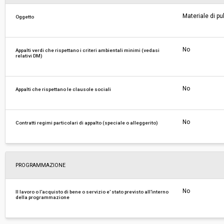
Materiale di pu
Oggetto
Costi di sicurezza non soggetti a
-
ribasso:
No
Appalti verdi che rispettano i criteri ambientali minimi (vedasi
relativi DM)
No
Appalti che rispettano le clausole sociali
No
Contratti regimi particolari di appalto (speciale o alleggerito)
PROGRAMMAZIONE
No
Il lavoro o l'acquisto di bene o servizio e' stato previsto all'interno
della programmazione