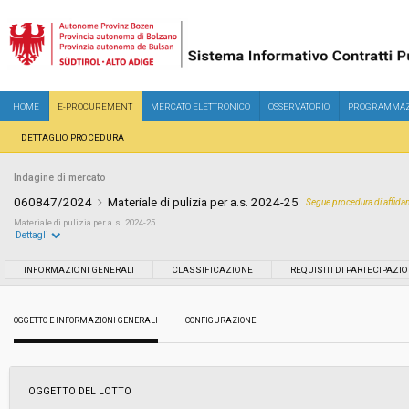
HOME
E-PROCUREMENT
MERCATO ELETTRONICO
OSSERVATORIO
PROGRAMMAZ
DETTAGLIO PROCEDURA
Indagine di mercato
060847/2024
Materiale di pulizia per a.s. 2024-25
Segue procedura di affid
Materiale di pulizia per a.s. 2024-25
Dettagli
Settore:
Ordinario
INFORMAZIONI GENERALI
CLASSIFICAZIONE
REQUISITI DI PARTECIPAZI
Data pubblicazione:
05/07/2024 17:55
OGGETTO E INFORMAZIONI GENERALI
CONFIGURAZIONE
Svolgimento:
In corso
OGGETTO DEL LOTTO
Importo a base di gara soggetto a
-
ribasso: