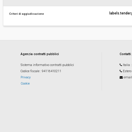
ribasso:
labels.tender
Criteri di aggiudicazione
Costi di sicurezza non soggetti a
-
ribasso:
Agenzia contratti pubblici
Contatti
Sistema informativo contratti pubblici
Italia
Codice fiscale
: 94116410211
Estero
Privacy
email
Cookie