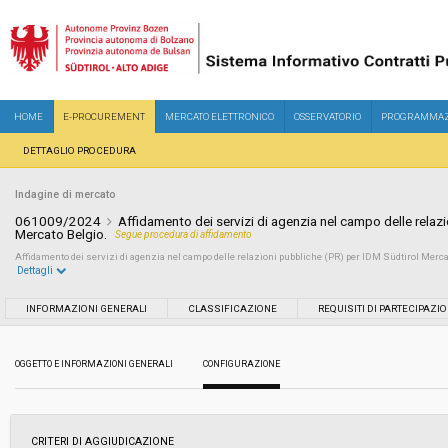
HOME
E-PROCUREMENT
MERCATO ELETTRONICO
OSSERVATORIO
PROGRAMMAZ
DETTAGLIO PROCEDURA
Indagine di mercato
061009/2024
Affidamento dei servizi di agenzia nel campo delle relaz
Mercato Belgio.
Segue procedura di affidamento
Affidamento dei servizi di agenzia nel campo delle relazioni pubbliche (PR) per IDM Südtirol Merca
Dettagli
Settore:
Ordinario
INFORMAZIONI GENERALI
CLASSIFICAZIONE
REQUISITI DI PARTECIPAZI
Data pubblicazione:
08/07/2024 12:05
OGGETTO E INFORMAZIONI GENERALI
CONFIGURAZIONE
Svolgimento:
Busta chiusa
CRITERI DI AGGIUDICAZIONE
Importo a base di gara soggetto a
€ 92.000,00