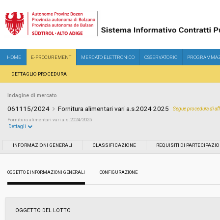
HOME
E-PROCUREMENT
MERCATO ELETTRONICO
OSSERVATORIO
PROGRAMMAZ
DETTAGLIO PROCEDURA
Indagine di mercato
061115/2024
Fornitura alimentari vari a.s.2024 2025
Segue procedura di a
Fornitura alimentari vari a.s.2024/2025
Dettagli
Settore:
Ordinario
INFORMAZIONI GENERALI
CLASSIFICAZIONE
REQUISITI DI PARTECIPAZI
Data pubblicazione:
08/07/2024 16:50
OGGETTO E INFORMAZIONI GENERALI
CONFIGURAZIONE
Svolgimento:
In corso
OGGETTO DEL LOTTO
Importo a base di gara soggetto a
-
ribasso: