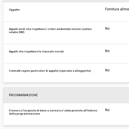
Fornitura alime
Oggetto
Costi di sicurezza non soggetti a
-
ribasso:
No
Appalti verdi che rispettano i criteri ambientali minimi (vedasi
relativi DM)
No
Appalti che rispettano le clausole sociali
No
Contratti regimi particolari di appalto (speciale o alleggerito)
PROGRAMMAZIONE
No
Il lavoro o l'acquisto di bene o servizio e' stato previsto all'interno
della programmazione