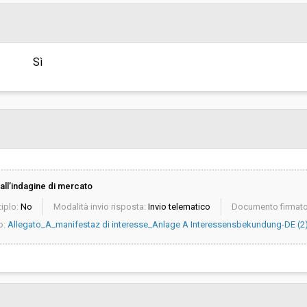
Indagine di mercato "aperta" o "a
invito":
Pubblicata da:
Sì
Responsabile unico di progetto:
all’indagine di mercato
iplo:
No
Modalità invio risposta:
Invio telematico
Documento firmato 
o:
Allegato_A_manifestaz di interesse_Anlage A Interessensbekundung-DE (2)