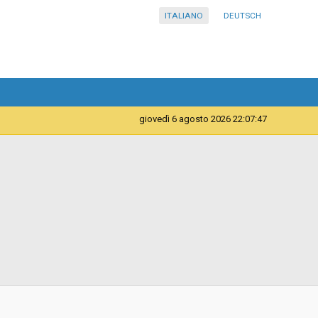
ITALIANO
DEUTSCH
giovedì 6 agosto 2026 22:07:47
Servizi
Comune di Bolzano - 6 - Ripartizione Lavori Pubblici