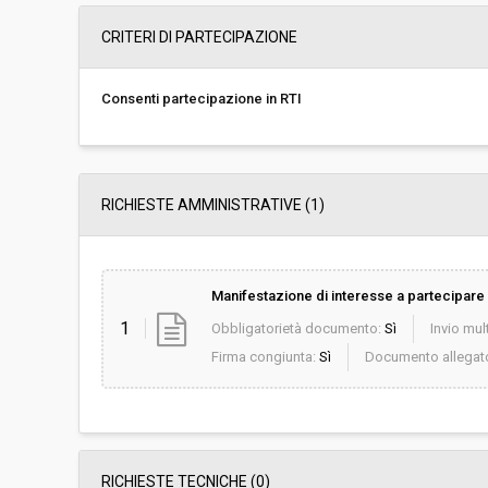
Svolgimento:
In corso
CRITERI DI PARTECIPAZIONE
Importo a base di gara soggetto a
€ 200.000,00
ribasso:
Consenti partecipazione in RTI
Costi di sicurezza non soggetti a
-
ribasso:
Link al fascicolo trasparenza:
Clicca qui
RICHIESTE AMMINISTRATIVE
(1)
Manifestazione di interesse a partecipare 
1
Obbligatorietà documento:
Sì
Invio mult
Firma congiunta:
Sì
Documento allegat
RICHIESTE TECNICHE
(0)