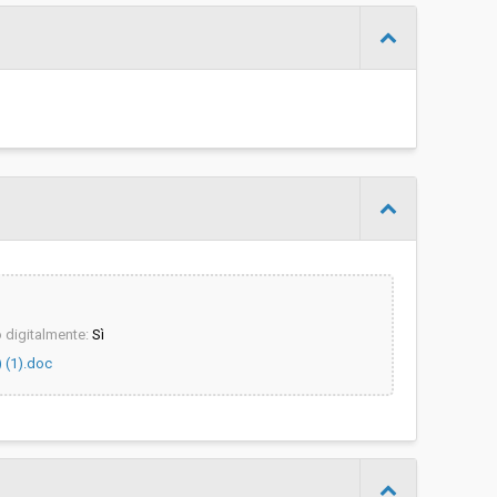
d
Aperta
-
Georg Gschliesser
digitalmente:
Sì
 (1).doc