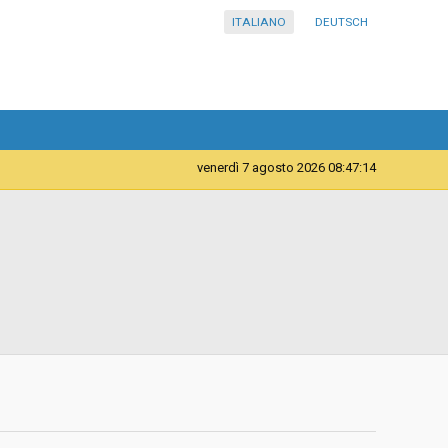
ITALIANO
DEUTSCH
venerdì 7 agosto 2026 08:47:14
Forniture
Comune di Bolzano - 4.0.2. Servizio Scuole dell'Infanzia
d
Aperta