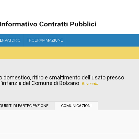
ERVATORIO
PROGRAMMAZIONE
uso domestico, ritiro e smaltimento dell'usato presso
ll'infanzia del Comune di Bolzano
Revocata
Tipo di contratto:
QUISITI DI PARTECIPAZIONE
COMUNICAZIONI
Stazione Appaltante:
Indagine di mercato "aperta" o "a
invito":