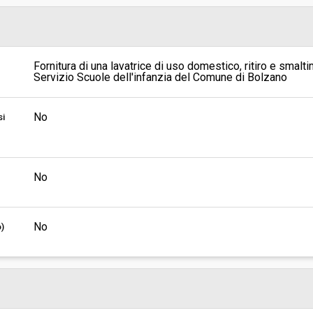
Pubblicata da:
Responsabile unico di progetto:
Fornitura di una lavatrice di uso domestico, ritiro e smal
Servizio Scuole dell'infanzia del Comune di Bolzano
No
si
No
No
o)