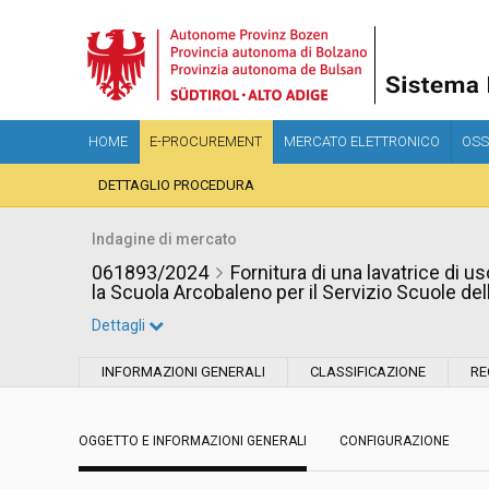
HOME
E-PROCUREMENT
MERCATO ELETTRONICO
OSS
DETTAGLIO PROCEDURA
Indagine di mercato
061893/2024
Fornitura di una lavatrice di 
la Scuola Arcobaleno per il Servizio Scuole de
Dettagli
Settore:
Ordinario
INFORMAZIONI GENERALI
CLASSIFICAZIONE
RE
Data pubblicazione:
10/07/2024 14:35
OGGETTO E INFORMAZIONI GENERALI
CONFIGURAZIONE
Svolgimento:
In corso