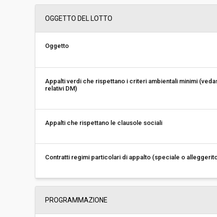
Importo a base di gara soggetto a
-
OGGETTO DEL LOTTO
ribasso:
Costi di sicurezza non soggetti a
-
ribasso:
Oggetto
Appalti verdi che rispettano i criteri ambientali minimi (veda
relativi DM)
Appalti che rispettano le clausole sociali
Contratti regimi particolari di appalto (speciale o alleggerit
PROGRAMMAZIONE